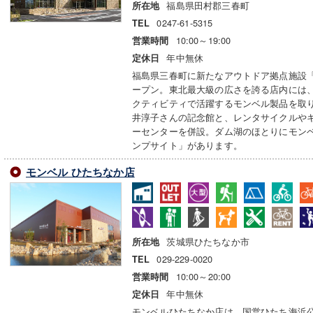
福島県田村郡三春町
所在地
0247-61-5315
TEL
10:00～19:00
営業時間
年中無休
定休日
福島県三春町に新たなアウトドア拠点施設
ープン。東北最大級の広さを誇る店内には
クティビティで活躍するモンベル製品を取
井淳子さんの記念館と、レンタサイクルや
ーセンターを併設。ダム湖のほとりにモン
ンプサイト」があります。
モンベル ひたちなか店
茨城県ひたちなか市
所在地
029-229-0020
TEL
10:00～20:00
営業時間
年中無休
定休日
モンベルひたちなか店は、国営ひたち海浜