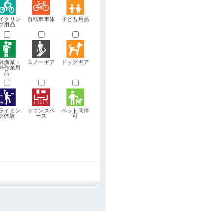
イクリン
自転車車体
子ども用品
グ用品
林漁業・
スノーギア
ドッグギア
外作業用
品
ライミン
サロンスペ
ペット同伴
グ体験
ース
可