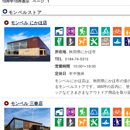
15件中15件表示
ページ
1
モンベルストア
モンベル にかほ店
秋田県にかほ市
所在地
0184-74-5313
TEL
10:00〜19:00
営業時間
年中無休
定休日
モンベルにかほ店は、秋田県にかほ市の道
るモンベルストアです。365坪の店内に、
ックなどさまざまなアウトドア用品を取り
モンベル 三春店