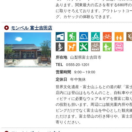
あります。関東最大の広さを有する680坪
に取りそろえております。アウトレットコ
グ、カヤックの体験もできます。
モンベル 富士吉田店
山梨県富士吉田市
所在地
0555-20-1201
TEL
9:00～19:00
営業時間
年中無休
定休日
世界文化遺産・富士山ふもとの道の駅「富
店内には登山はもちろんのこと、自転車や
ィビティに必要なウェア＆ギアを豊富に取
の役割も担います。周辺には観光案内所や
ピングだけでなく富士山を中心とした観光
ただけます。富士登山の行き帰りや、富士
寄りください。