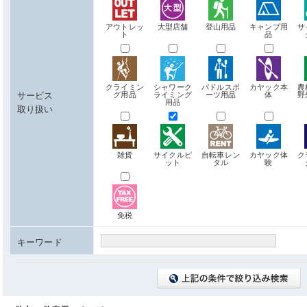
アウトレッ
大型店舗
登山用品
キャンプ用
サ
ト
品
クライミン
シャワーク
パドルスポ
カヤック本
農
サービス
グ用品
ライミング
ーツ用品
体
野
用品
取り扱い
雑貨
サイクルピ
自転車レン
カヤック体
ク
ット
タル
験
免税
キーワード