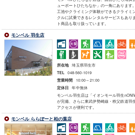
ューポートひたちなか」の一角にあります
工池やクライミング体験ができるクライミ
クルに試乗できるレンタルサービスもありま
ト商品も取り扱っています。
モンベル 羽生店
埼玉県羽生市
所在地
048-560-1019
TEL
10:00～21:00
営業時間
年中無休
定休日
モンベル羽生店は「イオンモール羽生nON
が完備、さらに東武伊勢崎線・秩父鉄道羽
アクセスが便利です。
モンベル ららぽーと柏の葉店