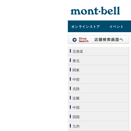
オンライン
ストア
イベント
北海道
東北
関東
中部
北陸
近畿
中国
四国
九州