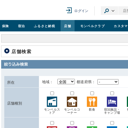
ログイン
保険
宿泊
ふるさと納税
店舗
モンベル
クラブ
カスタマ
店舗検索
地域：
都道府県：
所在
店舗種別
モンベルス
モンベルコ
飲食
宿泊施設・
トア
ーナー
キャンプ場