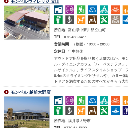
モンベルヴィレッジ 立山
富山県中新川郡立山町
所在地
076-463-6411
TEL
（物販）10:00～20:00
営業時間
年中無休
定休日
アウトドア用品を取り扱う店舗のほか、モ
ル・ダイニングカフェ「ハーベステラス」
ルサイクル」、ライフスタイルショップ「
8.4mのクライミングピナクルや、カヌー
トドアを満喫するためのすべてがそろう大
モンベル 越前大野店
福井県大野市
所在地
0779-64-5623
TEL