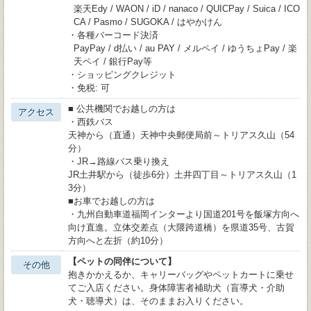
楽天Edy / WAON / iD / nanaco / QUICPay / Suica / ICO
CA / Pasmo / SUGOKA / はやかけん
・各種バーコード決済
PayPay / d払い / au PAY / メルペイ / ゆうちょPay / 楽
天ペイ / 銀行Pay等
・ショッピングクレジット
・免税: 可
■ 公共機関でお越しの方は
アクセス
・西鉄バス
天神から（直通）天神中央郵便局前～トリアス久山（54
分）
・JR→路線バス乗り換え
JR土井駅から（徒歩6分）土井四丁目～トリアス久山（1
3分）
■お車でお越しの方は
・九州自動車道福岡インターより国道201号を飯塚方向へ
向け直進。立体交差点（大隈跨道橋）を県道35号、古賀
方向へと左折（約10分）
【ペットの同伴について】
その他
抱きかかえるか、キャリーバッグやペットカートに乗せ
てご入店ください。身体障害者補助犬（盲導犬・介助
犬・聴導犬）は、そのままお入りください。