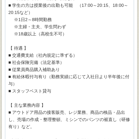
■ 学生の方は授業後の出勤も可能 （17:00～20:15、18:00～
20:15など）
※1日2～8時間勤務
※主婦・主夫、学生問わず
※18歳以上（高校生不可）
【 待遇 】
■ 交通費支給（社内規定に準ずる）
■ 社会保険完備（法定基準）
■ 従業員商品購入補助あり
■ 有給休暇付与有り（勤務実績に応じて入社日より半年後に付
与）
■ スタッフベスト貸与
【 主な業務内容 】
■ アウトドア用品の接客販売、レジ業務、商品の検品・品出
し、売場の作成・整理整頓、ミシンでのパンツの裾直し（研修
有り）など。