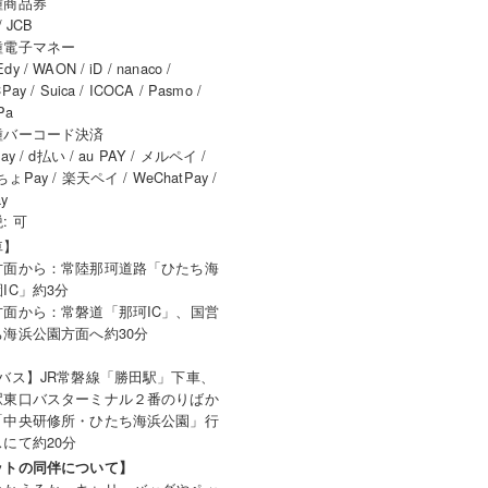
種商品券
/ JCB
種電子マネー
y / WAON / iD / nanaco /
Pay / Suica / ICOCA / Pasmo /
Pa
種バーコード決済
ay / d払い / au PAY / メルペイ /
ょPay / 楽天ペイ / WeChatPay /
ay
: 可
車】
方面から：常陸那珂道路「ひたち海
IC」約3分
方面から：常磐道「那珂IC」、国営
ち海浜公園方面へ約30分
･バス】JR常磐線「勝田駅」下車、
駅東口バスターミナル２番のりばか
「中央研修所・ひたち海浜公園」行
にて約20分
ットの同伴について】