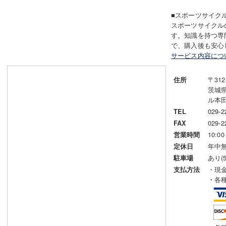
■スポーツサイク
スポーツサイクル
す。知識を持つ専
で、購入後も安心
サービス内容につ
〒312
住所
茨城
ル本
029-2
TEL
029-2
FAX
10:00
営業時間
年中
定休日
あり(5
駐車場
・現
支払方法
・各