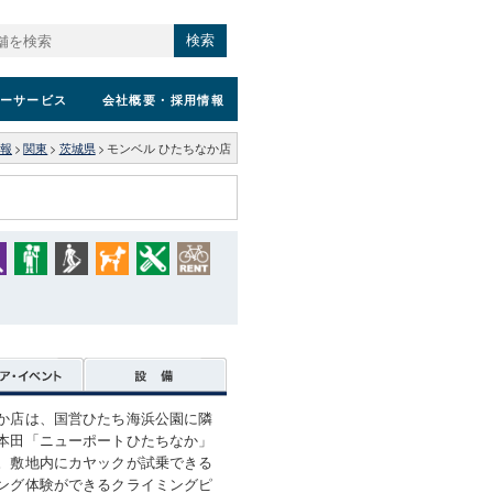
検索
ーサービス
会社概要
・採用情報
報
>
関東
>
茨城県
>
モンベル ひたちなか店
か店は、国営ひたち海浜公園に隣
本田「ニューポートひたちなか」
。敷地内にカヤックが試乗できる
ング体験ができるクライミングピ