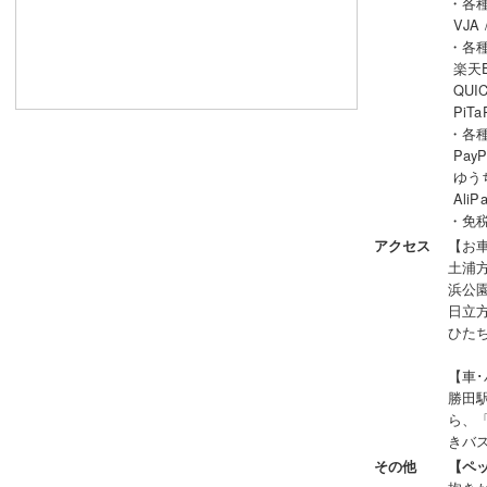
・各
VJA 
・各
楽天Ed
QUIC
PiTa
・各
PayP
ゆうち
AliP
・免税
【お
アクセス
土浦
浜公園
日立
ひた
【車
勝田
ら、
きバス
その他
【ペ