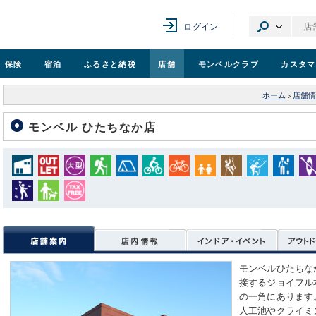
ログイン
保険
宿泊
ふるさと納税
店舗
モンベル
クラブ
カスタマ
ホーム
>
店舗情
モンベル ひたちなか店
モンベルひたちな
接するジョイフル
の一角にあります
人工池やクライミ