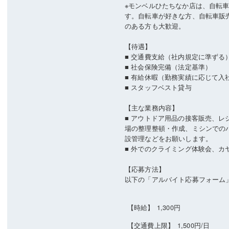
※モンベルひたちなか店は、自転
す。自転車が好きな方、自転車販
のある方も大歓迎。
【待遇】
■ 交通費支給（社内規定に準ずる
■ 社会保険完備（法定基準）
■ 有給休暇（勤務実績に応じて入
■ スタッフベスト貸与
【主な業務内容】
■ アウトドア用品の接客販売、レ
場の整理整頓・作成、ミシンでの
設管理などをお願いします。
■ 外でのクライミング体験会、カ
【応募方法】
以下の「アルバイト応募フォーム
【時給】
1,300円
【交通費上限】
1,500円/日