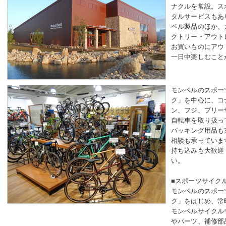
ナクルを常設。ス
タルサービスもあ
ベル製品のほか、
クトリー・アウト
お買いものにアウ
一日中楽しむこと
モンベルのスポー
ク」を中心に、コ
ン、フジ、ブリー
自転車を取り扱っ
パッキング用品も
相談も承っていま
持ち込みも大歓迎
い。
■スポーツサイク
モンベルのスポー
ク」をはじめ、常
モンベルサイクル
やパーツ、補修部