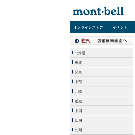
オンライン
ストア
イベント
北海道
東北
関東
中部
北陸
近畿
中国
四国
九州