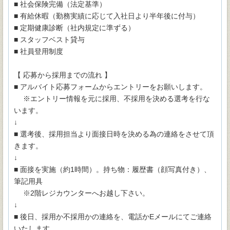
■ 社会保険完備（法定基準）
■ 有給休暇（勤務実績に応じて入社日より半年後に付与）
■ 定期健康診断（社内規定に準ずる）
■ スタッフベスト貸与
■ 社員登用制度
【 応募から採用までの流れ 】
■ アルバイト応募フォームからエントリーをお願いします。
※エントリー情報を元に採用、不採用を決める選考を行な
います。
↓
■ 選考後、採用担当より面接日時を決める為の連絡をさせて頂
きます。
↓
■ 面接を実施（約1時間）。持ち物：履歴書（顔写真付き）、
筆記用具
※2階レジカウンターへお越し下さい。
↓
■ 後日、採用か不採用かの連絡を、電話かEメールにてご連絡
いたします。