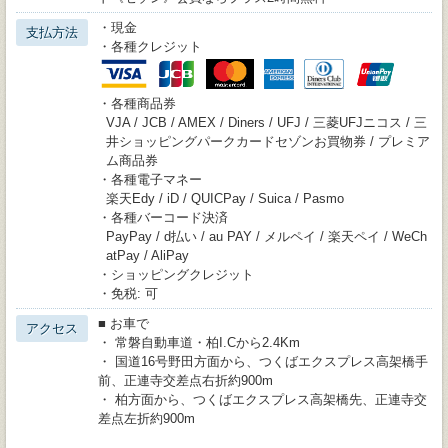
・現金
支払方法
・各種クレジット
・各種商品券
VJA / JCB / AMEX / Diners / UFJ / 三菱UFJニコス / 三
井ショッピングパークカードセゾンお買物券 / プレミア
ム商品券
・各種電子マネー
楽天Edy / iD / QUICPay / Suica / Pasmo
・各種バーコード決済
PayPay / d払い / au PAY / メルペイ / 楽天ペイ / WeCh
atPay / AliPay
・ショッピングクレジット
・免税: 可
■ お車で
アクセス
・ 常磐自動車道・柏I.Cから2.4Km
・ 国道16号野田方面から、つくばエクスプレス高架橋手
前、正連寺交差点右折約900m
・ 柏方面から、つくばエクスプレス高架橋先、正連寺交
差点左折約900m