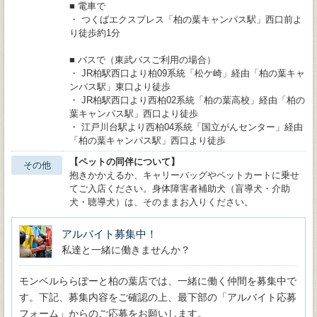
■ 電車で
・ つくばエクスプレス「柏の葉キャンパス駅」西口前よ
り徒歩約1分
■ バスで（東武バスご利用の場合）
・ JR柏駅西口より柏09系統「松ケ崎」経由「柏の葉キャ
ンパス駅」東口より徒歩
・ JR柏駅西口より西柏02系統「柏の葉高校」経由「柏の
葉キャンパス駅」西口より徒歩
・ 江戸川台駅より西柏04系統「国立がんセンター」経由
「柏の葉キャンパス駅」西口より徒歩
【ペットの同伴について】
その他
抱きかかえるか、キャリーバッグやペットカートに乗せ
てご入店ください。身体障害者補助犬（盲導犬・介助
犬・聴導犬）は、そのままお入りください。
アルバイト募集中！
私達と一緒に働きませんか？
モンベルららぽーと柏の葉店では、一緒に働く仲間を募集中で
す。下記、募集内容をご確認の上、最下部の「アルバイト応募
フォーム」からのご応募をお願いします。