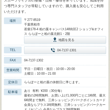
スポーツサイクルの整備・点検・修理を承っています。知識を持
つ専門スタッフが常駐していますので、購入後も安心してご利用
いただけます。
〒277-8519
場所
千葉県柏市
若柴178-4 柏の葉キャンパス148街区2 ショップ&オフィ
ス ららぽーと柏の葉北館1・2階
地図を見る
TEL
04-7137-1301
FAX
04-7137-1302
平日・日曜日・祝日：10:00～20:00
営業時間
土曜日：10:00～21:00
定休日
ららぽーと柏の葉の休館日に準じます。
あり 有料: ¥200（30分毎）
駐車場
最初の2時間無料、お買い上げ1,000円ごとに1時間、最大
6時間まで無料、三井ショッピングパークポイントカード
会員ならプラス1時間無料、三井ショッピングパークカー
ド《セゾン》会員ならプラス2時間無料