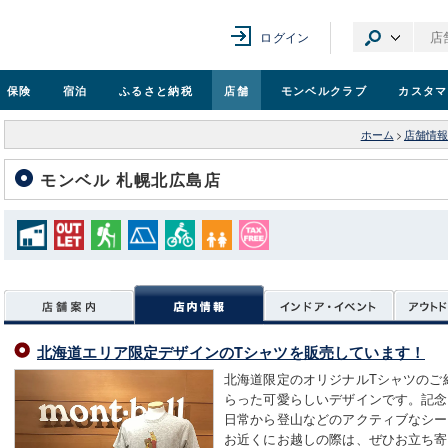
ログイン
保険
宿泊
ふるさと納税
店舗
モンベル
クラブ
カスタマ
ホーム
>
店舗情報
モンベル 札幌北広島店
北海道エリア限定デザインのTシャツを販売しています！
北海道限定のオリジナルTシャツのご
らった可愛らしいデザインです。記念
日常から登山などのアクティブなシー
お近くにお越しの際は、ぜひお立ち寄