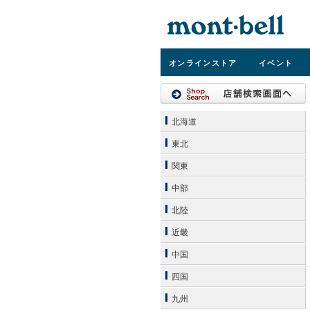
オンライン
ストア
イベント
北海道
東北
関東
中部
北陸
近畿
中国
四国
九州