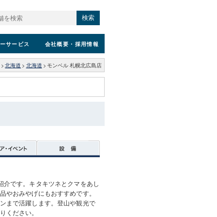
検索
ーサービス
会社概要
・採用情報
>
北海道
>
北海道
>
モンベル 札幌北広島店
紹介です。キタキツネとクマをあし
品やおみやげにもおすすめです。
ンまで活躍します。登山や観光で
りください。