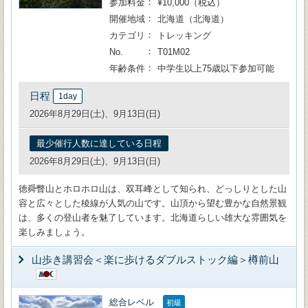
参加料金
¥10,000（税込）
開催地域
北海道（北海道）
カテゴリ
トレッキング
No.
T01M02
年齢条件
中学生以上75歳以下参加可能
日程
1day
2026年8月29日(土)、9月13日(日)
最少催行人数に達している日程
2026年8月29日(土)、9月13日(日)
徳舜瞥山とホロホロ山は、双耳峰として知られ、どっしりとした山
容と広々とした稜線が人気の山です。山頂から望む豊かな自然景観
は、多くの登山者を魅了しています。北海道らしい雄大な雰囲気を
楽しみましょう。
山歩き講習会＜楽に歩けるダブルストック編＞樽前山
総合レベル
初級