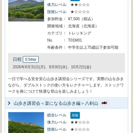
体力レベル
★★☆☆☆
技術レベル
★☆☆☆☆
参加料金
¥7,500（税込）
開催地域
北海道（北海道）
カテゴリ
トレッキング
No.
T01M01
年齢条件
中学生以上75歳以下参加可能
日程
0.5day
2026年8月31日(月)、9月9日(水)、10月2日(金)
一日で学べる安全安心山歩き講習会シリーズです。実際の山を歩き
ながら、ダブルストックの使い方をレクチャーします。ストックワ
ークを身につけて快適な登山を楽しみましょう！
山歩き講習会＜楽になる山歩き編＞八剣山
総合レベル
初級
体力レベル
★★☆☆☆
技術レベル
★☆☆☆☆