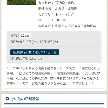
参加料金
¥7,500（税込）
開催地域
北海道（北海道）
カテゴリ
トレッキング
No.
T01P28
年齢条件
中学生以上75歳以下参加可能
日程
0.5day
2026年9月19日(土)、10月10日(土)
最少催行人数に達している日程
[満]2026年9月19日(土)
１日で学べる安全安心山歩き講習会シリーズです。「楽になる山歩
き編」「はじめての地図読み編」「地図読み実践編」「安心登山技
術編」など登山に必要な知識・技術を身につけます。1回のみのご
参加もＯＫです！実際の山を歩きながら楽しく学びましょう！
その他の店舗情報