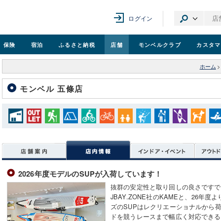
ログイン
保険
宿泊
ふるさと納税
店舗
モンベル
クラブ
カスタマ
ホーム
>
モンベル 五條店
2026年度モデルのSUPが入荷しています！
抜群の安定性と取り回しの良さですで
JBAY.ZONE社のKAMEと、26年度
ズのSUPはレクリエーショナルから
ドを競うレースまで幅広く対応できる