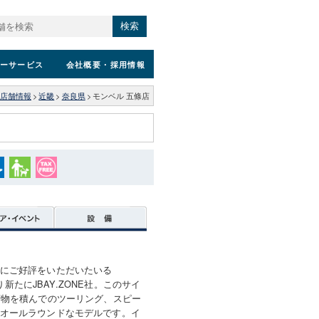
検索
ーサービス
会社概要
・採用情報
店舗情報
>
近畿
>
奈良県
>
モンベル 五條店
にご好評をいただいたいる
より新たにJBAY.ZONE社。このサイ
荷物を積んでのツーリング、スピー
オールラウンドなモデルです。イ