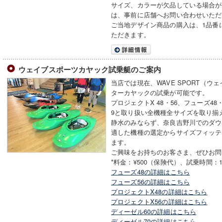
サイズ、カラーが欠品している場合が
は、事前に店舗へお問い合わせいただ
ご当地デザイン商品の購入は、1品番
ただきます。
ウェイブスポーツカヤック試乗艇のご案内
当店では現在、WAVE SPORT（
ターカヤックの試乗が可能です。
プロジェクトX 48・56、フューズ48
9と取り扱い全機種全サイズを取り揃
静水のみならず、奈良吉野川でのダウ
適した機種の選定からサイズフィッテ
ます。
ご興味をお持ちのお客さま、ぜひお問
*料金：¥500（保険代）、試乗時間：
フューズ48の詳細はこちら
フューズ56の詳細はこちら
プロジェクトX48の詳細はこちら
プロジェクトX56の詳細はこちら
ディーゼル60の詳細はこちら
ディーゼル70の詳細はこちら