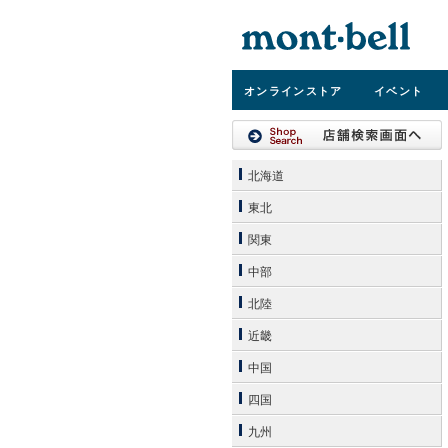
オンライン
ストア
イベント
北海道
東北
関東
中部
北陸
近畿
中国
四国
九州