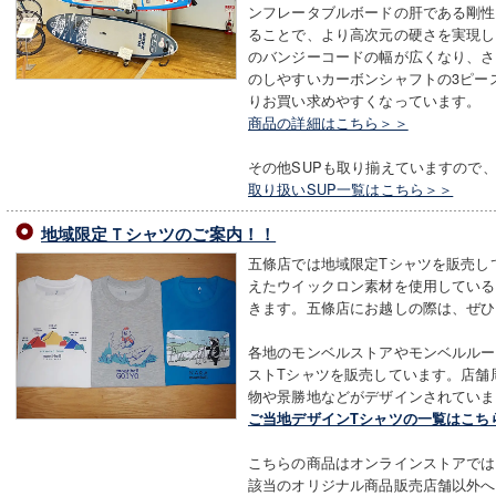
ンフレータブルボードの肝である剛性
ることで、より高次元の硬さを実現し
のバンジーコードの幅が広くなり、さ
のしやすいカーボンシャフトの3ピー
りお買い求めやすくなっています。
商品の詳細はこちら＞＞
その他SUPも取り揃えていますので
取り扱いSUP一覧はこちら＞＞
地域限定Ｔシャツのご案内！！
五條店では地域限定Tシャツを販売し
えたウイックロン素材を使用している
きます。五條店にお越しの際は、ぜひ
各地のモンベルストアやモンベルルー
ストTシャツを販売しています。店舗
物や景勝地などがデザインされていま
ご当地デザインTシャツの一覧はこち
こちらの商品はオンラインストアでは
該当のオリジナル商品販売店舗以外へ