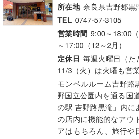
奈良県吉野郡黒
所在地
0747-57-3105
TEL
9:00～18:00
営業時間
～17:00（12～2月）
毎週火曜日（ただ
定休日
11/3（火）は火曜も営
モンベルルーム吉野路
野国立公園内を通る国道
の駅 吉野路黒滝」内にあ
の店内に機能的なアウ
アはもちろん、旅行や