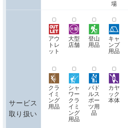
場
アウ
大型
登山
キャ
トレ
店舗
用品
ンプ
ット
用品
クラ
シャ
パド
カヤ
イミ
ワー
ルス
ック
ング
クラ
ポー
本体
サービス
用品
イミ
ツ用
取り扱い
ング
品
用品