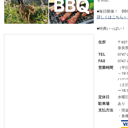
■毎日開催！ B
詳しくはこちら＞
■特典いっぱい
〒637
住所
奈良県
0747-
TEL
0747-
FAX
（平日
営業時間
～19:
ハーベ
（土日
ー18:
水曜日
定休日
あり
駐車場
・現
支払方法
・各