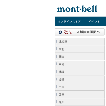
オンライン
ストア
イベント
北海道
東北
関東
中部
北陸
近畿
中国
四国
九州