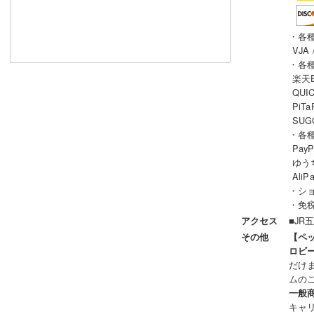
・各
VJA 
・各
楽天Ed
QUIC
PiTa
SUG
・各
PayP
ゆうち
AliP
・シ
・免税
■JR
アクセス
その他
【ペ
ロビ
だけ
ムの
一般
キャ