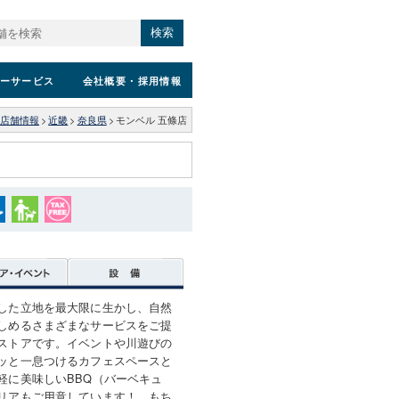
検索
ーサービス
会社概要
・採用情報
店舗情報
>
近畿
>
奈良県
>
モンベル 五條店
した立地を最大限に生かし、自然
しめるさまざまなサービスをご提
ストアです。イベントや川遊びの
ッと一息つけるカフェスペースと
軽に美味しいBBQ（バーベキュ
リアもご用意しています！ もち