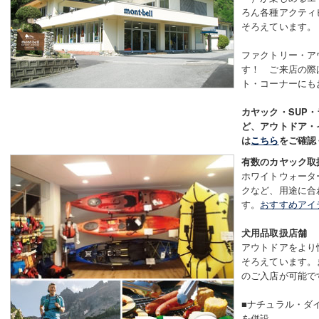
ろん各種アクティ
そろえています。
ファクトリー・ア
す！ ご来店の際
ト・コーナーにも
カヤック・SUP
ど、アウトドア・イ
は
こちら
をご確認
有数のカヤック取
ホワイトウォータ
クなど、用途に合
す。
おすすめアイ
犬用品取扱店舗
アウトドアをより
そろえています。
のご入店が可能で
■ナチュラル・ダ
を併設。