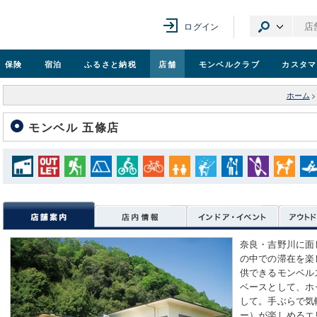
ログイン
保険
宿泊
ふるさと納税
店舗
モンベル
クラブ
カスタマ
ホーム
>
モンベル 五條店
奈良・吉野川に面
の中での滞在を楽
供できるモンベル
ベースとして、ホ
して。手ぶらで気
ー）が楽しめるエ