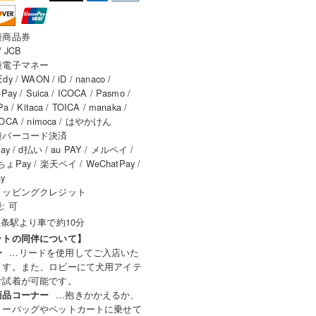
種商品券
/ JCB
種電子マネー
y / WAON / iD / nanaco /
Pay / Suica / ICOCA / Pasmo /
Pa / Kitaca / TOICA / manaka /
OCA / nimoca / はやかけん
種バーコード決済
ay / d払い / au PAY / メルペイ /
ょPay / 楽天ペイ / WeChatPay /
ay
ョッピングクレジット
: 可
五条駅より車で約10分
ットの同伴について】
…リードを使用してご入店いた
ー
ます。また、ロビーにて犬用アイテ
ご試着が可能です。
…抱きかかえるか、
商品コーナー
リーバッグやペットカートに乗せて