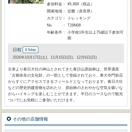
参加料金
¥5,800（税込）
開催地域
近畿（奈良県）
カテゴリ
トレッキング
No.
T29N08
年齢条件
小学校1年生以上75歳以下参加可
能
日程
0.5day
2026年10月17日(土)、11月15日(日)、12月6日(日)
古来より春日大社の神山とされてきた春日山原始林は、世界遺産
「古都奈良の文化財」の一部として登録されており、東大寺門前店
からすぐにアクセスできるフィールドとなっております。春日大社
などの歴史的建造物を訪れたり、原始林のさわやかな空気を吸いな
がらハイキングを楽しむことができます。半日のコースなので観光
ついでにお気軽にご参加いただけます。
その他の店舗情報