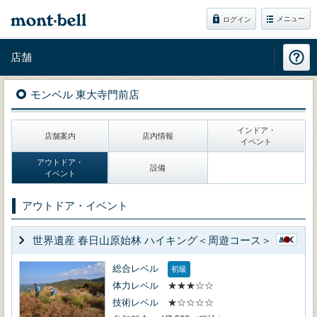
メニュー
ログイン
店舗
モンベル 東大寺門前店
インドア・
店舗案内
店内情報
イベント
アウトドア・
設備
イベント
アウトドア・イベント
世界遺産 春日山原始林 ハイキング＜周遊コース＞
総合レベル
初級
体力レベル
★★★☆☆
技術レベル
★☆☆☆☆