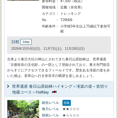
参加料金
¥7,500（税込）
開催地域
近畿（奈良県）
カテゴリ
トレッキング
No.
T29N09
年齢条件
小学校5年生以上75歳以下参加可
能
日程
1day
2026年10月4日(日)、11月7日(土)、11月29日(日)
古来より春日大社の神山とされてきた春日山原始林は、世界遺産
「古都奈良の文化財」の一部として登録されており、東大寺門前店
からすぐにアクセスできるフィールドです。歴史ある滝坂の道を歩
いた後は、若草山へ行き奈良市の眺望を楽しみましょう。
世界遺産 春日山原始林ハイキング＜滝坂の道～首切り
地蔵コース＞Halfday
総合レベル
初級
体力レベル
★★☆☆☆
技術レベル
★☆☆☆☆