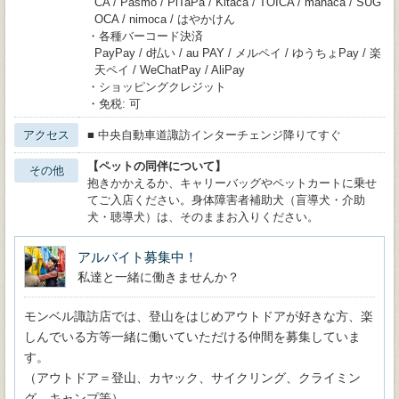
CA / Pasmo / PiTaPa / Kitaca / TOICA / manaca / SUG
OCA / nimoca / はやかけん
・各種バーコード決済
PayPay / d払い / au PAY / メルペイ / ゆうちょPay / 楽
天ペイ / WeChatPay / AliPay
・ショッピングクレジット
・免税: 可
アクセス
■ 中央自動車道諏訪インターチェンジ降りてすぐ
【ペットの同伴について】
その他
抱きかかえるか、キャリーバッグやペットカートに乗せ
てご入店ください。身体障害者補助犬（盲導犬・介助
犬・聴導犬）は、そのままお入りください。
アルバイト募集中！
私達と一緒に働きませんか？
モンベル諏訪店では、登山をはじめアウトドアが好きな方、楽
しんでいる方等一緒に働いていただける仲間を募集していま
す。
（アウトドア＝登山、カヤック、サイクリング、クライミン
グ、キャンプ等）