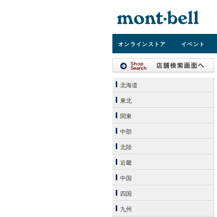
オンライン
ストア
イベント
北海道
東北
関東
中部
北陸
近畿
中国
四国
九州