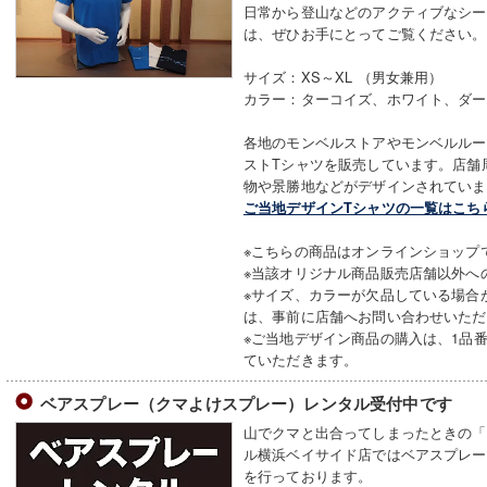
日常から登山などのアクティブなシー
は、ぜひお手にとってご覧ください。
サイズ：XS～XL （男女兼用）
カラー：ターコイズ、ホワイト、ダー
各地のモンベルストアやモンベルルー
ストTシャツを販売しています。店舗
物や景勝地などがデザインされていま
ご当地デザインTシャツの一覧はこち
※こちらの商品はオンラインショップ
※当該オリジナル商品販売店舗以外へ
※サイズ、カラーが欠品している場合
は、事前に店舗へお問い合わせいただ
※ご当地デザイン商品の購入は、1品
ていただきます。
ベアスプレー（クマよけスプレー）レンタル受付中です
山でクマと出合ってしまったときの「
ル横浜ベイサイド店ではベアスプレー
を行っております。