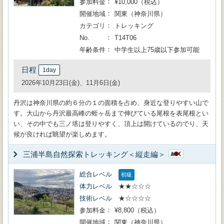
参加料金
¥10,000（税込）
開催地域
関東（神奈川県）
カテゴリ
トレッキング
No.
T14T06
年齢条件
中学生以上75歳以下参加可能
日程
1day
2026年10月23日(金)、11月6日(金)
丹沢は神奈川県の約６分の１の面積を占め、身近な登りやすい山で
す。大山から丹沢最高峰の蛭ヶ岳まで伸びている尾根を表尾根とい
い、その中でも三ノ塔は登りやすく、頂上は開けているのでり、天
候が良ければ眺望が楽しめます。
三浦半島自然探索トレッキング＜縦走編＞
総合レベル
初級
体力レベル
★★☆☆☆
技術レベル
★☆☆☆☆
参加料金
¥8,800（税込）
開催地域
関東（神奈川県）