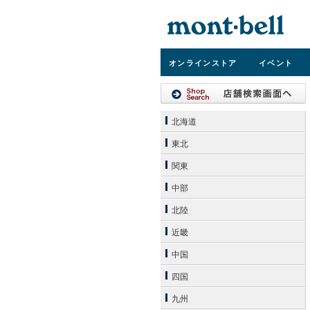
オンライン
ストア
イベント
北海道
東北
関東
中部
北陸
近畿
中国
四国
九州