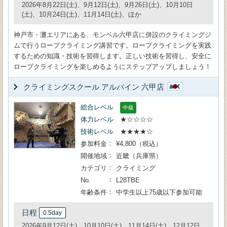
2026年8月22日(土)、9月12日(土)、9月26日(土)、10月10日
(土)、10月24日(土)、11月14日(土)、ほか
神戸市・灘エリアにある、モンベル六甲店に併設のクライミングジ
ムで行うロープクライミング講習です。ロープクライミングを実践
するための知識・技術を習得します。正しい技術を習得し、安全に
ロープクライミングを楽しめるようにステップアップしましょう！
クライミングスクール アルパイン 六甲店
総合レベル
中級
体力レベル
★☆☆☆☆
技術レベル
★★★★☆
参加料金
¥4,800（税込）
開催地域
近畿（兵庫県）
カテゴリ
クライミング
No.
L28TBE
年齢条件
中学生以上75歳以下参加可能
日程
0.5day
2026年9月12日(土)、10月10日(土)、11月14日(土)、12月12日