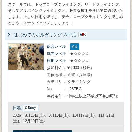
スクールでは、トップロープクライミング、リードクライミング、
そしてアルパインクライミングと、必要な技術を段階的に講習いた
します。正しい技術を習得し、安全にロープクライミングを楽しめ
るようにステップアップしましょう！
はじめてのボルダリング 六甲店
総合レベル
初級
体力レベル
★☆☆☆☆
技術レベル
★☆☆☆☆
参加料金
¥3,300（税込）
開催地域
近畿（兵庫県）
カテゴリ
クライミング
No.
L28TBG
年齢条件
中学生以上75歳以下参加可能
日程
0.5day
2026年8月15日(土)、9月19日(土)、10月17日(土)、11月21日
(土)、12月19日(土)