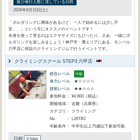
最少催行人数に達している日程
2026年8月15日(土)
「ボルダリングに興味があるけど、一人で始めるには少し不
安、、」という方にオススメのイベントです！
全身を使って登るのはエクササイズにもぴったり。さあ、一緒にボ
ルダリングを楽しみましょう！神戸市・灘エリアにある、モンベル
六甲店に併設のクライミングジムで行うイベントです。
クライミングスクール STEP3 六甲店
総合レベル
中級
体力レベル
★☆☆☆☆
技術レベル
★★☆☆☆
参加料金
¥4,800（税込）
開催地域
近畿（兵庫県）
カテゴリ
クライミング
No.
L28TBC
年齢条件
中学生以上75歳以下参加可能
日程
0.5day