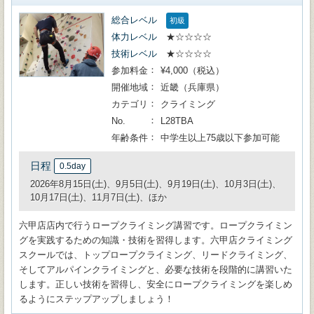
総合レベル
初級
体力レベル
★☆☆☆☆
技術レベル
★☆☆☆☆
参加料金
¥4,000（税込）
開催地域
近畿（兵庫県）
カテゴリ
クライミング
No.
L28TBA
年齢条件
中学生以上75歳以下参加可能
日程
0.5day
2026年8月15日(土)、9月5日(土)、9月19日(土)、10月3日(土)、
10月17日(土)、11月7日(土)、ほか
六甲店店内で行うロープクライミング講習です。ロープクライミン
グを実践するための知識・技術を習得します。六甲店クライミング
スクールでは、トップロープクライミング、リードクライミング、
そしてアルパインクライミングと、必要な技術を段階的に講習いた
します。正しい技術を習得し、安全にロープクライミングを楽しめ
るようにステップアップしましょう！