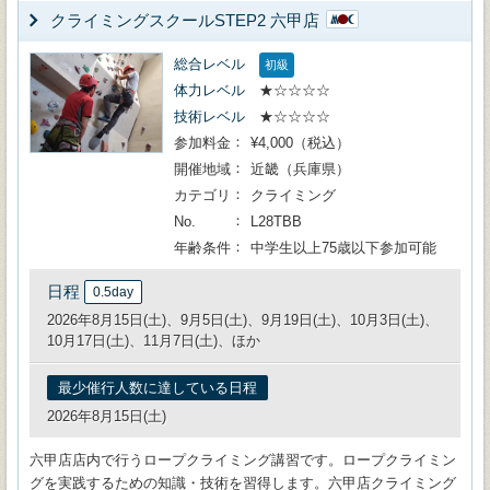
クライミングスクールSTEP2 六甲店
総合レベル
初級
体力レベル
★☆☆☆☆
技術レベル
★☆☆☆☆
参加料金
¥4,000（税込）
開催地域
近畿（兵庫県）
カテゴリ
クライミング
No.
L28TBB
年齢条件
中学生以上75歳以下参加可能
日程
0.5day
2026年8月15日(土)、9月5日(土)、9月19日(土)、10月3日(土)、
10月17日(土)、11月7日(土)、ほか
最少催行人数に達している日程
2026年8月15日(土)
六甲店店内で行うロープクライミング講習です。ロープクライミン
グを実践するための知識・技術を習得します。六甲店クライミング