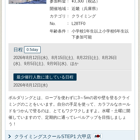
参加料金
¥3,300（税込）
開催地域
近畿（兵庫県）
カテゴリ
クライミング
No.
L28TF0
年齢条件
小学校1年生以上小学校6年生以
下参加可能
日程
0.5day
2026年8月12日(水)、8月15日(土)、8月22日(土)、8月26日
(水)、9月5日(土)、9月9日(水)、ほか
最少催行人数に達している日程
2026年8月12日(水)
ボルダリングとは、ロープを使わずに3～5mの岩や壁を登るクライ
ミングのことをいいます。自分の手足を使って、カラフルなホール
ドをつかんで登るのは、とてもワクワクしますよ。水曜・土曜に開
催していますので、定期的に通ってレベルアップを目指しましょ
う！
クライミングスクールSTEP1 六甲店