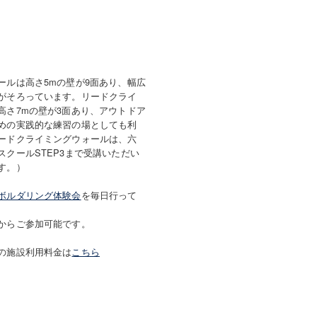
ールは高さ5mの壁が9面あり、幅広
がそろっています。リードクライ
高さ7mの壁が3面あり、アウトドア
めの実践的な練習の場としても利
ードクライミングウォールは、六
スクールSTEP3まで受講いただい
す。）
ボルダリング体験会
を毎日行って
からご参加可能です。
の施設利用料金は
こちら