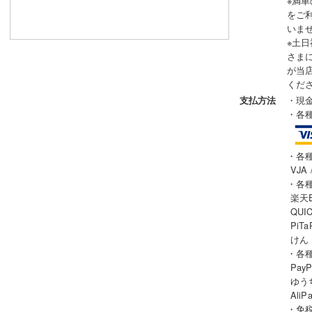
※満
をご
いま
※土
さま
が当
くだ
・現
支払方法
・各
・各
VJA 
・各
楽天Ed
QUIC
PiTa
けん
・各
PayP
ゆうち
AliP
・免税