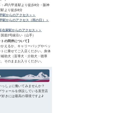
車：JR六甲道駅より徒歩8分・阪神
家駅より徒歩8分
六甲駅からのアクセス＞＞
 六甲駅からのアクセス（雨の日）＞
 新在家駅からのアクセス＞＞
：国道2号線沿い（山手）
ットの同伴について】
かかえるか、キャリーバッグやペッ
ートに乗せてご入店ください。身体
者補助犬（盲導犬・介助犬・聴導
は、そのままお入りください。
いっしょに働いてみませんか？
グウォールを併設している直営店
グ好きには最高の環境ですよ♪