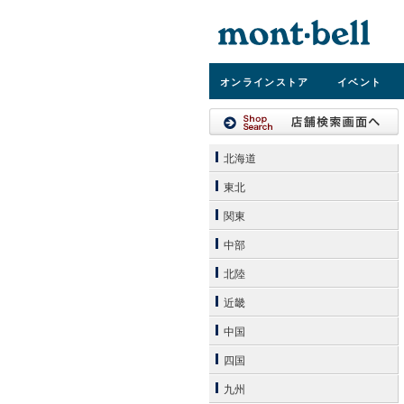
オンライン
ストア
イベント
北海道
東北
関東
中部
北陸
近畿
中国
四国
九州