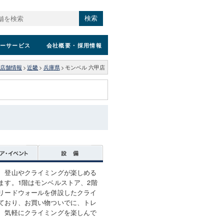
検索
ーサービス
会社概要
・採用情報
店舗情報
>
近畿
>
兵庫県
>
モンベル 六甲店
、登山やクライミングが楽しめる
ます。1階はモンベルストア、2階
リードウォールを併設したクライ
ており、お買い物ついでに、トレ
、気軽にクライミングを楽しんで