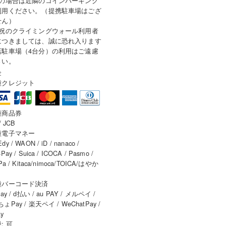
車の場合は近隣のコインパーキング
利用ください。（提携駐車場はござ
せん）
日祝のクライミングウォール利用者
につきましては、誠に恐れ入ります
店駐車場（4台分）の利用はご遠慮
さい。
金
種クレジット
種商品券
/ JCB
種電子マネー
y / WAON / iD / nanaco /
Pay / Suica / ICOCA / Pasmo /
Pa / Kitaca/nimoca/TOICA/はやか
種バーコード決済
ay / d払い / au PAY / メルペイ /
ょPay / 楽天ペイ / WeChatPay /
ay
: 可