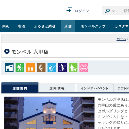
ログイン
保険
宿泊
ふるさと納税
店舗
モンベル
クラブ
カスタマ
ホーム
>
モンベル 六甲店
モンベル六甲店は
六甲山の麓にあり
はボルダリングと
ミングジムになっ
ッキングの帰りに
いただけます。