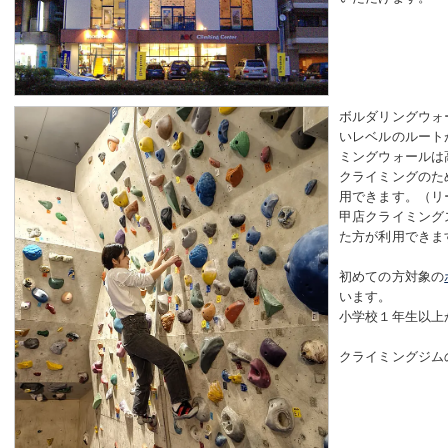
ボルダリングウォ
いレベルのルート
ミングウォールは
クライミングのた
用できます。（リ
甲店クライミング
た方が利用できま
初めての方対象の
います。
小学校１年生以上
クライミングジム