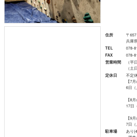
〒657
住所
兵庫県
078-8
TEL
078-8
FAX
（平日）
営業時間
（土日
不定
定休日
【7
6日
【8
17日
【9
7日
あり(
駐車場