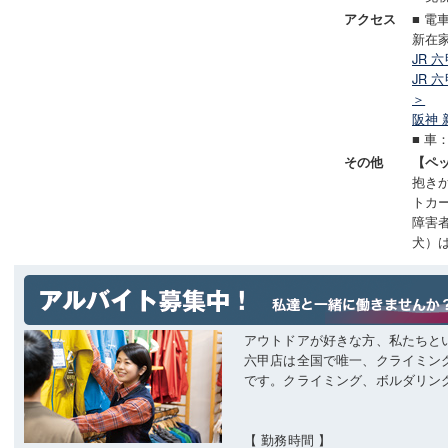
■ 電
アクセス
新在
JR 
JR
＞
阪神
■ 車
その他
【ペ
抱き
トカ
障害
犬）
アウトドアが好きな方、私たちと
六甲店は全国で唯一、クライミン
です。クライミング、ボルダリン
【 勤務時間 】