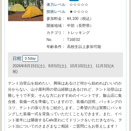
体力レベル
☆☆☆☆☆
技術レベル
★☆☆☆☆
参加料金
¥4,100（税込）
開催地域
中部（長野県）
カテゴリ
トレッキング
No.
T16E02
年齢条件
高校生以上参加可能
日程
0.5day
2026年8月15日(土)、9月5日(土)、10月10日(土)、11月3日(火
祝)
テント泊登山を始めたい、興味はあるけど何から始めればいいのか
分からない。山小屋利用の登山経験はあるけれど、テント泊登山は
難しそうで不安。そんな方におすすめのイベントです。飯山店に集
合後、装備一式を準備していますので、装備の説明、パッキングの
コツ、テントの張り方をご紹介します。ご希望の方は実際にパッキ
ングした装備一式を背負っていただくこともできます。また、イベ
ント後半には隣接するCafe里わにてドリンクをいただきながら、テ
ント泊についてのさまざまなご相談・ご質問にもお答えします！