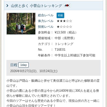
山伏と歩く 小菅山トレッキング
総合レベル
初級
体力レベル
★★★☆☆
技術レベル
★☆☆☆☆
参加料金
¥13,500（税込）
開催地域
中部（長野県）
カテゴリ
トレッキング
No.
T16E01
年齢条件
中学生以上80歳以下参加可能
日程
1day
2026年9月27日(日)、10月24日(土)
小菅山は戸隠山・飯綱山と併せて奥信濃三山と呼ばれた修験道の霊
山です。
小菅山の麓にある小菅の里は今から約1400年前に300人を超える僧
侶らが修験に励んでいた場所とされています。
今回のツアーはそんな歴史のある小菅山で、現役山伏の方と一緒に
小菅山の山頂を目指すツアーです！