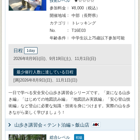
技術レベル
★☆☆☆☆
参加料金
¥8,000（税込）
開催地域
中部（長野県）
カテゴリ
トレッキング
No.
T16E03
年齢条件
中学生以上75歳以下参加可能
日程
1day
2026年8月9日(日)、9月19日(土)、11月1日(日)
最少催行人数に達している日程
[満]2026年8月9日(日)、11月1日(日)
一日で学べる安全安心山歩き講習会シリーズです。「楽になる山歩
き編」「はじめての地図読み編」「地図読み実践編」「安心登山技
術編」など登山に必要な知識・技術を身につけます。実際の山を歩
きながら楽しく学びましょう！
山歩き講習会＜テント泊編＞飯山店
総合レベル
初級