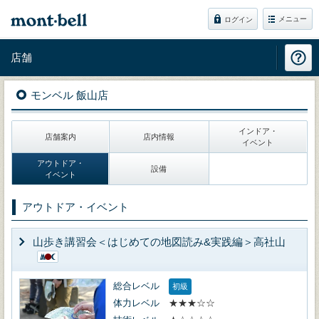
メニュー
ログイン
店舗
モンベル 飯山店
インドア・
店舗案内
店内情報
イベント
アウトドア・
設備
イベント
アウトドア・イベント
山歩き講習会＜はじめての地図読み&実践編＞高社山
総合レベル
初級
体力レベル
★★★☆☆