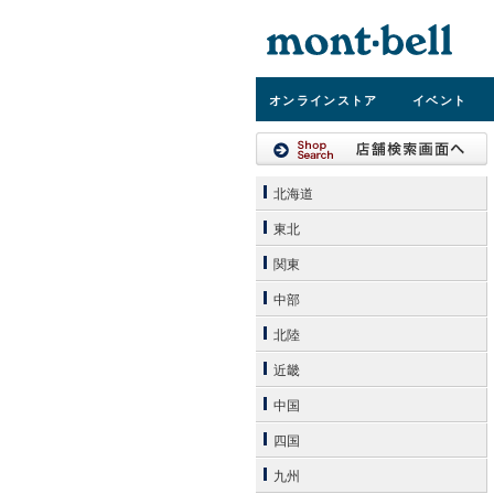
オンライン
ストア
イベント
北海道
東北
関東
中部
北陸
近畿
中国
四国
九州