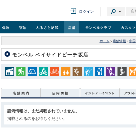
ログイン
保険
宿泊
ふるさと納税
店舗
モンベル
クラブ
カスタマ
ホーム
>
店舗情報
>
中国
モンベル ベイサイドビーチ坂店
設備情報は、まだ掲載されていません。
掲載されるのをお待ちください。