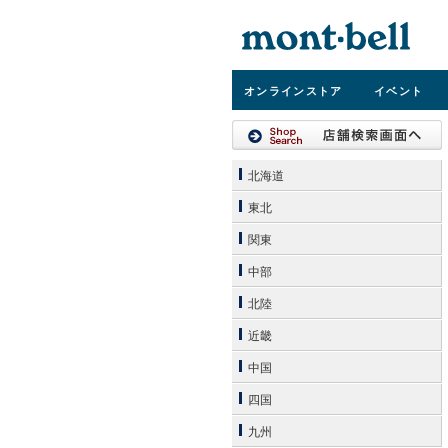
オンライン
ストア
イベント
北海道
東北
関東
中部
北陸
近畿
中国
四国
九州