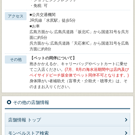
・免税: 可
■公共交通機関
アクセス
JR呉線「水尻駅」徒歩5分
■お車
広島方面から:広島呉道路「坂北IC」から国道31号を呉方
面に約5分
呉方面から:広島呉道路「天応東IC」から国道31号を広島
方面に約8分
【ペットの同伴について】
その他
抱きかかえるか、キャリーバッグやペットカートに乗せ
てご入店ください。
(7月、8月の海水浴期間中は店内及び
ベイサイドビーチ坂全体でペット同伴不可となります。)
身体障がい者補助犬（盲導犬・介助犬・聴導犬）は、そ
のままお入りください。
その他の店舗情報
店舗情報 トップ
モンベルストア検索