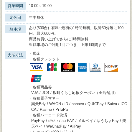
営業時間
10:00～19:00
定休日
年中無休
あり(500台) 有料: 最初の1時間無料。以降30分毎に100
駐車場
円。最大600円。
商品お買い上げでさらに1時間無料
※駐車場のご利用1回につき、上限1時間まで
・現金
支払方法
・各種クレジット
・各種商品券
VJA / JCB / 坂町くらし応援クーポン（全店舗用）
・各種電子マネー
楽天Edy / WAON / iD / nanaco / QUICPay / Suica / ICO
CA / Pasmo / PiTaPa
・各種バーコード決済
PayPay / d払い / au PAY / メルペイ / ゆうちょPay / 楽
天ペイ / WeChatPay / AliPay
・ショッピングクレジット