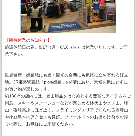
【臨時休業のお知らせ】
施設休館日の為、8/17（月）8/18（火）は休業いたします。ご了
承下さい。
世界遺産・姫路城にも近く観光の合間にも気軽に立ち寄れる好立
地。JR姫路駅直結「piole姫路」の4階にあり、天候を気にせずに
お買い物が楽しめます。
約130坪の店内には、登山用品をはじめとする豊富なアイテムをご
用意。スキーやスノーシューなどが楽しめる鉢伏山や氷ノ山、峰
山・砥峰高原にほど近く、クライミングエリアで知られる雪彦山
や小豆島へのアクセスも良好。フィールドへのお出かけ前やお帰
りの際に、お気軽にご来店ください。