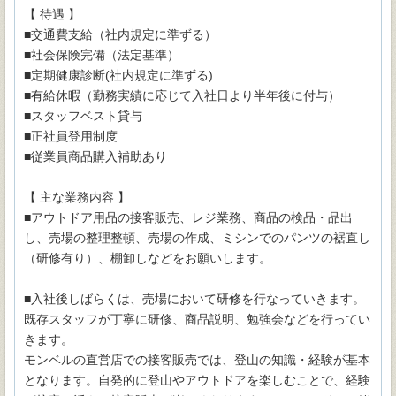
【 待遇 】
■交通費支給（社内規定に準ずる）
■社会保険完備（法定基準）
■定期健康診断(社内規定に準ずる)
■有給休暇（勤務実績に応じて入社日より半年後に付与）
■スタッフベスト貸与
■正社員登用制度
■従業員商品購入補助あり
【 主な業務内容 】
■アウトドア用品の接客販売、レジ業務、商品の検品・品出
し、売場の整理整頓、売場の作成、ミシンでのパンツの裾直し
（研修有り）、棚卸しなどをお願いします。
■入社後しばらくは、売場において研修を行なっていきます。
既存スタッフが丁寧に研修、商品説明、勉強会などを行ってい
きます。
モンベルの直営店での接客販売では、登山の知識・経験が基本
となります。自発的に登山やアウトドアを楽しむことで、経験