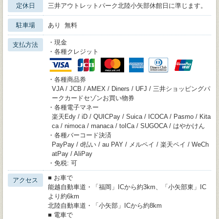
定休日
三井アウトレットパーク北陸小矢部休館日に準じます。
駐車場
あり 無料
・現金
支払方法
・各種クレジット
・各種商品券
VJA / JCB / AMEX / Diners / UFJ / 三井ショッピングパ
ークカードセゾンお買い物券
・各種電子マネー
楽天Edy / iD / QUICPay / Suica / ICOCA / Pasmo / Kita
ca / nimoca / manaca / toICa / SUGOCA / はやかけん
・各種バーコード決済
PayPay / d払い / au PAY / メルペイ / 楽天ペイ / WeCh
atPay / AliPay
・免税: 可
■ お車で
アクセス
能越自動車道・「福岡」ICから約3km、「小矢部東」IC
より約6km
北陸自動車道・「小矢部」ICから約8km
■ 電車で