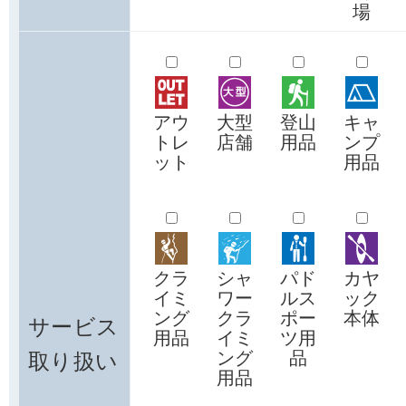
場
アウ
大型
登山
キャ
トレ
店舗
用品
ンプ
ット
用品
クラ
シャ
パド
カヤ
イミ
ワー
ルス
ック
ング
クラ
ポー
本体
サービス
用品
イミ
ツ用
取り扱い
ング
品
用品