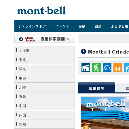
オンライン
ストア
イベント
保険
宿泊
ふるさと納
北海道
Montbell Grinde
東北
関東
中部
北陸
近畿
中国
四国
九州