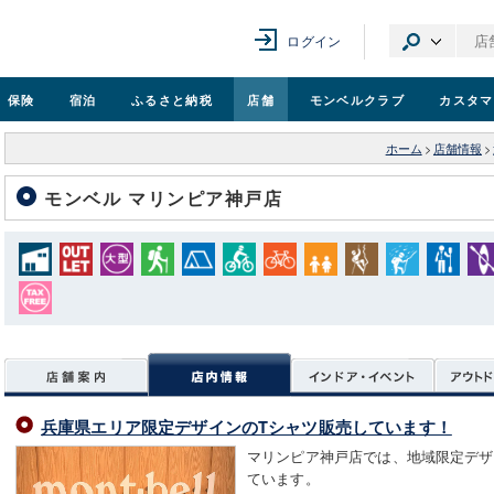
ログイン
保険
宿泊
ふるさと納税
店舗
モンベル
クラブ
カスタマ
ホーム
>
店舗情報
>
モンベル マリンピア神戸店
兵庫県エリア限定デザインのTシャツ販売しています！
マリンピア神戸店では、地域限定デザ
ています。