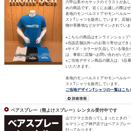
六甲山系やカヤックのイラストがあし
めの商品です。近くにお越しの際はぜ
各地のモンベルストアやモンベルルー
ストTシャツを販売しています。店舗
物や景勝地などがデザインされていま
※こちらの商品はオンラインショップ
※当該店舗以外へのお取り寄せはでき
※サイズ・カラーが欠品している場合
は、事前に店舗へお問い合わせいただ
※ご当地デザイン商品の購入は、1品
いただきます。
各地のモンベルストアやモンベルルー
ストTシャツを販売しています。
ご当地デザインTシャツの一覧はこち
ベアスプレー（熊よけスプレー）レンタル受付中です
山でクマと出合ってしまったときの「
ルマリンピア神戸店ではベアスプレー
行っております。