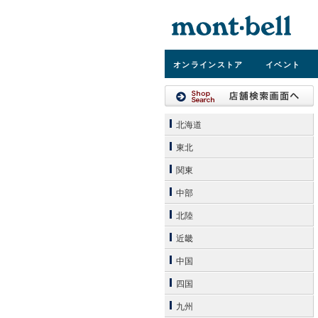
オンライン
ストア
イベント
北海道
東北
関東
中部
北陸
近畿
中国
四国
九州