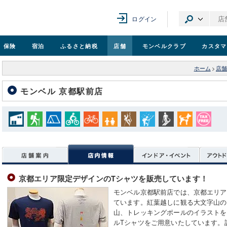
ログイン
保険
宿泊
ふるさと納税
店舗
モンベル
クラブ
カスタマ
ホーム
>
店舗
モンベル 京都駅前店
京都エリア限定デザインのTシャツを販売しています！
モンベル京都駅前店では、京都エリア
ています。紅葉越しに観る大文字山の
山、トレッキングポールのイラストを
ルTシャツをご用意いたしています。