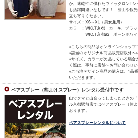
か。速乾性に優れたウィックロンTシ
も活躍間違いなしです！ 登山や観光
立ち寄りください。
サイズ：XS～XL（男女兼用）
カラー：WIC.T京都 カーキ、ブラ
WIC.T京都#2 ボーンホワイ
※こちらの商品はオンラインショップ
※該当のオリジナル商品販売店以外へ
※サイズ、カラーが欠品している場合
く際は、事前に店舗へお問い合わせい
※ご当地デザイン商品の購入は、1品番
いただきます。
ベアスプレー（熊よけスプレー）レンタル受付中です
山でクマと出合ってしまったときの「
ル京都駅前店ではベアスプレー（熊よ
おります。
ベアスプレーレンタルについて