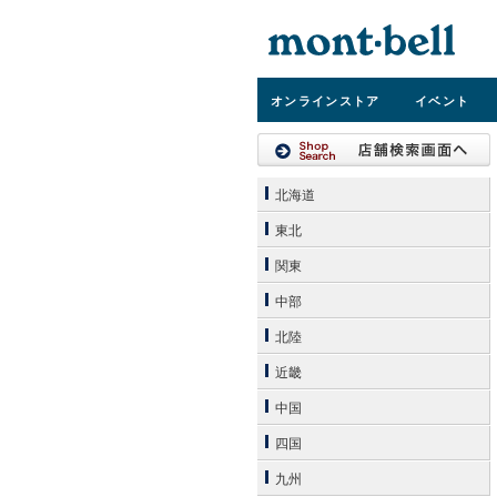
オンライン
ストア
イベント
北海道
東北
関東
中部
北陸
近畿
中国
四国
九州