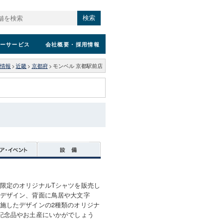
検索
ーサービス
会社概要
・採用情報
情報
>
近畿
>
京都府
>
モンベル 京都駅前店
限定のオリジナルTシャツを販売し
デザイン、背面に鳥居や大文字
施したデザインの2種類のオリジナ
記念品やお土産にいかがでしょう