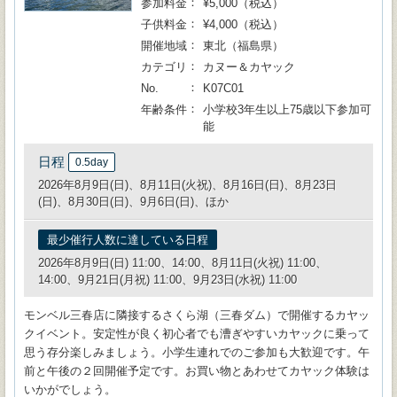
参加料金
¥5,000（税込）
子供料金
¥4,000（税込）
開催地域
東北（福島県）
カテゴリ
カヌー＆カヤック
No.
K07C01
年齢条件
小学校3年生以上75歳以下参加可
能
日程
0.5day
2026年8月9日(日)、8月11日(火祝)、8月16日(日)、8月23日
(日)、8月30日(日)、9月6日(日)、ほか
最少催行人数に達している日程
2026年8月9日(日) 11:00、14:00、8月11日(火祝) 11:00、
14:00、9月21日(月祝) 11:00、9月23日(水祝) 11:00
モンベル三春店に隣接するさくら湖（三春ダム）で開催するカヤッ
クイベント。安定性が良く初心者でも漕ぎやすいカヤックに乗って
思う存分楽しみましょう。小学生連れでのご参加も大歓迎です。午
前と午後の２回開催予定です。お買い物とあわせてカヤック体験は
いかがでしょう。