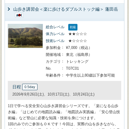
山歩き講習会＜楽に歩けるダブルストック編＞ 蓬田岳
総合レベル
初級
体力レベル
★★☆☆☆
技術レベル
★☆☆☆☆
参加料金
¥7,000（税込）
開催地域
東北（福島県）
カテゴリ
トレッキング
No.
T07C01
年齢条件
中学生以上80歳以下参加可能
日程
0.5day
2026年9月26日(土)、10月17日(土)、10月24日(土)
1日で学べる安全安心山歩き講習会シリーズです。「楽になる山歩
き編」「はじめての地図読み編」「地図読み実践編」「安心登山技
術編」など登山に必要な知識・技術を身につけます。
1回のみでのご参加もＯＫです！今回は、実際の山を歩きながら、