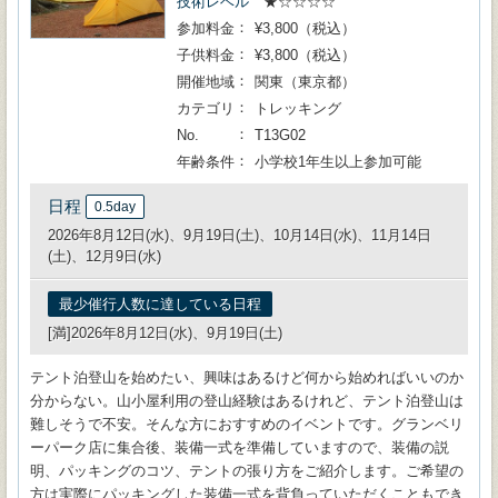
技術レベル
★☆☆☆☆
参加料金
¥3,800（税込）
子供料金
¥3,800（税込）
開催地域
関東（東京都）
カテゴリ
トレッキング
No.
T13G02
年齢条件
小学校1年生以上参加可能
日程
0.5day
2026年8月12日(水)、9月19日(土)、10月14日(水)、11月14日
(土)、12月9日(水)
最少催行人数に達している日程
[満]2026年8月12日(水)、9月19日(土)
テント泊登山を始めたい、興味はあるけど何から始めればいいのか
分からない。山小屋利用の登山経験はあるけれど、テント泊登山は
難しそうで不安。そんな方におすすめのイベントです。グランベリ
ーパーク店に集合後、装備一式を準備していますので、装備の説
明、パッキングのコツ、テントの張り方をご紹介します。ご希望の
方は実際にパッキングした装備一式を背負っていただくこともでき