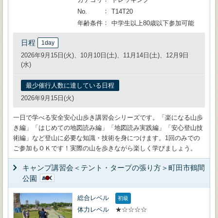
No.
T14T20
年齢条件
中学生以上80歳以下参加可能
日程
1day
2026年9月15日(火)、10月10日(土)、11月14日(土)、12月9日
(水)
最少催行人数に達している日程
2026年9月15日(火)
一日で学べる安全安心山歩き講習会シリーズです。「楽になる山歩
き編」「はじめての地図読み編」「地図読み実践編」「安心登山技
術編」など登山に必要な知識・技術を身につけます。1回のみでの
ご参加もＯＫです！実際の山を歩きながら楽しく学びましょう。
キャンプ講習会＜テント・タープの張り方＞町田市鶴間
公園
総合レベル
初級
体力レベル
★☆☆☆☆