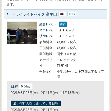
ます。
トワイライトハイク 高尾山
総合レベル
初級
体力レベル
★★★☆☆
技術レベル
★☆☆☆☆
参加料金
¥7,800（税込）
子供料金
¥7,800（税込）
開催地域
関東（東京都）
カテゴリ
トレッキング
No.
T13PN1
年齢条件
小学校5年生以上75歳以下参加可
能
日程
0.5day
2026年8月28日(金)、9月11日(金)、11月13日(金)
最少催行人数に達している日程
2026年8月28日(金)、9月11日(金)