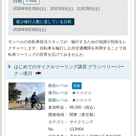
日程
0.5day
2026年8月29日(土)、10月10日(土)、11月28日(土)
最少催行人数に達している日程
2026年8月29日(土)
モンベルの自転車担当スタッフが、輪行するための知識や技術をレ
クチャーします。自転車を輪行し公共交通機関を利用することで自
転車ツーリングの世界を広げてみませんか。
はじめてのサイクルツーリング講習 グランベリーパー
ク～境川
総合レベル
初級
体力レベル
★☆☆☆☆
技術レベル
★☆☆☆☆
参加料金
¥8,000（税込）
開催地域
関東（東京都）
カテゴリ
サイクリング
No.
U13H04