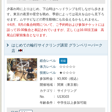
夕暮れ時に上りはじめ、下山時はヘッドランプを灯しながら歩きま
す。東京の夜景や星空を眺め、季節によっては花火を山から見下ろ
せます。ムササビなどの野生動物にも出会えるかもしれません。
6月、8月の集合時間について、ご予約時および参加チケットには
誤って15:00集合と表記されていますが、正しくは16:00京王線 高
尾山口駅前集合となります。
はじめての輪行サイクリング講習 グランベリーパーク
店
総合レベル
初級
体力レベル
☆☆☆☆☆
技術レベル
★☆☆☆☆
参加料金
¥3,800（税込）
開催地域
関東（東京都）
カテゴリ
サイクリング
No.
U13G03
年齢条件
中学生以上参加可能