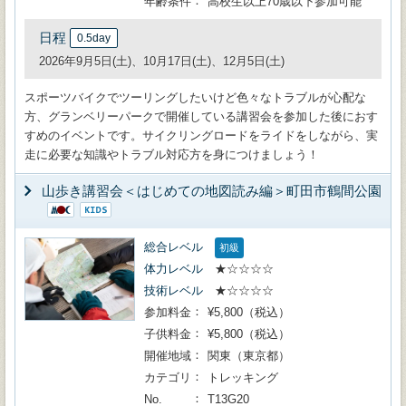
年齢条件
高校生以上70歳以下参加可能
日程
0.5day
2026年9月5日(土)、10月17日(土)、12月5日(土)
スポーツバイクでツーリングしたいけど色々なトラブルが心配な
方、グランベリーパークで開催している講習会を参加した後におす
すめのイベントです。サイクリングロードをライドをしながら、実
走に必要な知識やトラブル対応方を身につけましょう！
山歩き講習会＜はじめての地図読み編＞町田市鶴間公園
総合レベル
初級
体力レベル
★☆☆☆☆
技術レベル
★☆☆☆☆
参加料金
¥5,800（税込）
子供料金
¥5,800（税込）
開催地域
関東（東京都）
カテゴリ
トレッキング
No.
T13G20