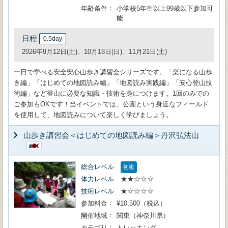
年齢条件
小学校5年生以上99歳以下参加可
能
日程
0.5day
2026年9月12日(土)、10月18日(日)、11月21日(土)
一日で学べる安全安心山歩き講習会シリーズです。「楽になる山歩
き編」「はじめての地図読み編」「地図読み実践編」「安心登山技
術編」など登山に必要な知識・技術を身につけます。1回のみでの
ご参加もOKです！当イベントでは、公園という身近なフィールド
を使用して、地図読みについて楽しく学びましょう。
山歩き講習会＜はじめての地図読み編＞丹沢弘法山
総合レベル
初級
体力レベル
★★☆☆☆
技術レベル
★☆☆☆☆
参加料金
¥10,500（税込）
開催地域
関東（神奈川県）
カテゴリ
トレッキング