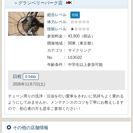
＞グランベリーパーク店
総合レベル
初級
体力レベル
☆☆☆☆☆
技術レベル
★☆☆☆☆
参加料金
¥3,800（税込）
開催地域
関東（東京都）
カテゴリ
サイクリング
No.
U13G02
年齢条件
中学生以上参加可能
日程
0.5day
2026年11月7日(土)
チェーン周りの洗浄・注油を行い愛車をきれいに気持ちよく乗れる
ようにしてみませんか。メンテナンスのコツを丁寧にお教えします
ので、初心者の方も是非ご参加ください！
その他の店舗情報