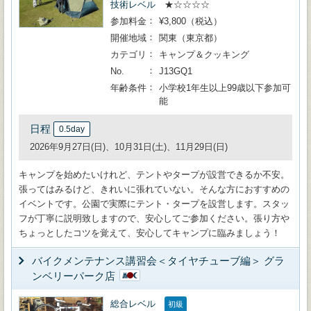
技術レベル
★☆☆☆☆
参加料金
¥3,800（税込）
開催地域
関東（東京都）
カテゴリ
キャンプ＆クッキング
No.
J13GQ1
年齢条件
小学校1年生以上99歳以下参加可
能
日程
0.5day
2026年9月27日(日)、10月31日(土)、11月29日(日)
キャンプを始めたいけれど、テントやタープが設営できるか不安。
張ってはみるけど、きれいに張れていない。そんな方におすすめの
イベントです。公園で実際にテント・タープを設営します。スタッ
フが丁寧に説明致しますので、安心してご参加ください。張り方や
ちょっとしたコツを覚えて、安心してキャンプに臨みましょう！
バイクメンテナンス講習会＜タイヤチューブ編＞ グラ
ンベリーパーク店
総合レベル
初級