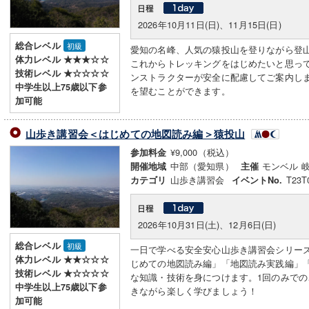
2026年10月11日(日)、11月15日(日)
総合レベル
初級
愛知の名峰、人気の猿投山を登りながら登
体力レベル ★★★☆☆
これからトレッキングをはじめたいと思っ
技術レベル ★☆☆☆☆
ンストラクターが安全に配慮してご案内し
中学生以上75歳以下参
を望むことができます。
加可能
山歩き講習会＜はじめての地図読み編＞猿投山
¥9,000（税込）
参加料金
中部（愛知県）
モンベル 
開催地域
主催
山歩き講習会
T23T
カテゴリ
イベントNo.
2026年10月31日(土)、12月6日(日)
総合レベル
初級
一日で学べる安全安心山歩き講習会シリー
体力レベル ★★☆☆☆
じめての地図読み編」「地図読み実践編」
技術レベル ★☆☆☆☆
な知識・技術を身につけます。1回のみで
中学生以上75歳以下参
きながら楽しく学びましょう！
加可能