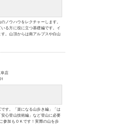
山のノウハウをレクチャーします。
ている方に役に立つ基礎編です。イ
ます。山頂からは南アルプスや白山
岐阜店
01
ズです。「楽になる山歩き編」「は
「安心登山技術編」など登山に必要
のご参加もＯＫです！実際の山を歩