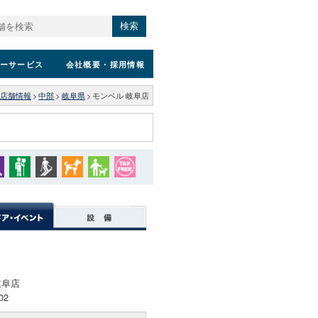
検索
ーサービス
会社概要
・採用情報
店舗情報
>
中部
>
岐阜県
>
モンベル 岐阜店
岐阜店
02