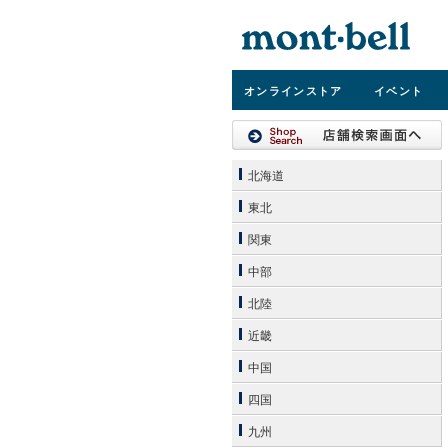
オンライン
ストア
イベント
北海道
東北
関東
中部
北陸
近畿
中国
四国
九州