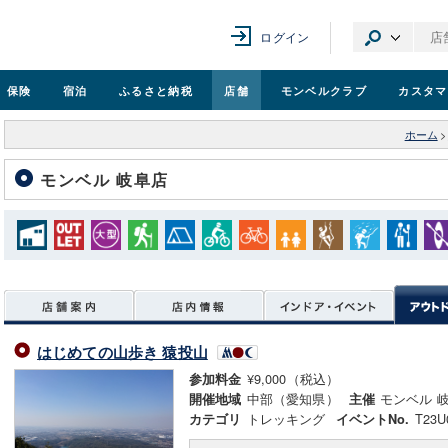
ログイン
保険
宿泊
ふるさと納税
店舗
モンベル
クラブ
カスタマ
ホーム
>
モンベル 岐阜店
はじめての山歩き 猿投山
¥9,000（税込）
参加料金
中部（愛知県）
モンベル 
開催地域
主催
トレッキング
T23U
カテゴリ
イベントNo.