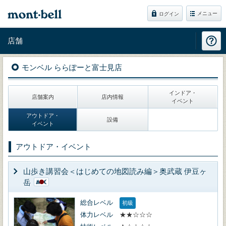
メニュー
ログイン
店舗
モンベル ららぽーと富士見店
インドア・
店舗案内
店内情報
イベント
アウトドア・
設備
イベント
アウトドア・イベント
山歩き講習会＜はじめての地図読み編＞奥武蔵 伊豆ヶ
岳
総合レベル
初級
体力レベル
★★☆☆☆