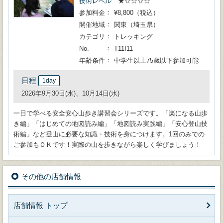
技術レベル
★☆☆☆☆
参加料金
¥8,800（税込）
開催地域
関東（埼玉県）
カテゴリ
トレッキング
No.
T11I11
年齢条件
中学生以上75歳以下参加可能
日程
1day
2026年9月30日(水)、10月14日(水)
一日で学べる安全安心山歩き講習会シリーズです。「楽になる山歩
き編」「はじめての地図読み編」「地図読み実践編」「安心登山技
術編」など登山に必要な知識・技術を身につけます。1回のみでの
ご参加もＯＫです！実際の山を歩きながら楽しく学びましょう！
その他の店舗情報
店舗情報 トップ