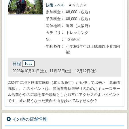
技術レベル
★☆☆☆☆
参加料金
¥8,000（税込）
子供料金
¥8,000（税込）
開催地域
近畿（大阪府）
カテゴリ
トレッキング
No.
T27M02
年齢条件
小学校1年生以上80歳以下参加可
能
日程
1day
2026年10月31日(土)、11月28日(土)、12月12日(土)
2024年に地下鉄御堂筋線（北大阪急行）が延伸して出来た「箕面萱
野駅」。このイベントは、箕面萱野駅最寄りのみのおキューズモー
ル店前かやの広場を集合場所とした非常にアクセスのよいイベント
です。通い易くなった箕面の山を歩いてみませんか？
その他の店舗情報