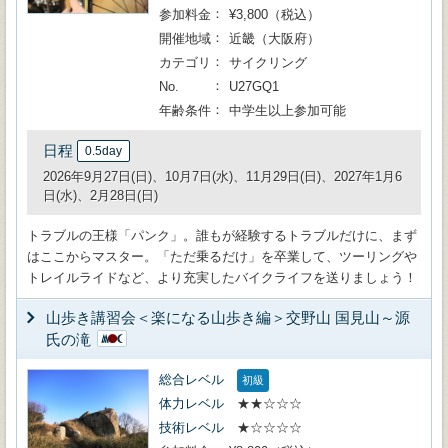
参加料金
¥3,800（税込）
開催地域
近畿（大阪府）
カテゴリ
サイクリング
No.
U27GQ1
年齢条件
中学生以上参加可能
日程
0.5day
2026年9月27日(日)、10月7日(水)、11月29日(日)、2027年1月6
日(水)、2月28日(日)
トラブルの王様「パンク」。誰もが経験するトラブルだけに、まず
はここからマスター。「ただ乗るだけ」を卒業して、ツーリングや
トレイルライドなど、より充実したバイクライフを送りましょう！
山歩き講習会＜楽になる山歩き編＞交野山 国見山～源
氏の滝
総合レベル
初級
体力レベル
★★☆☆☆
技術レベル
★☆☆☆☆