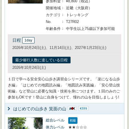
参加料金
¥8,800（税込）
開催地域
近畿（大阪府）
カテゴリ
トレッキング
No.
T27R02
年齢条件
中学生以上75歳以下参加可能
日程
1day
2026年10月24日(土)、11月14日(土)、2027年1月23日(土)
最少催行人数に達している日程
2026年10月24日(土)
１日で学べる安全安心山歩き講習会シリーズです。「楽になる山歩
き編」「はじめての地図読み編」「地図読み実践編」「安心登山技
術編」など登山に必要な知識・技術を身につけます。１回のみのご
参加もOKです！登山に自身をつけて、憧れの山を目指しましょう!
はじめての山歩き 箕面の山
総合レベル
初級
体力レベル
★★☆☆☆