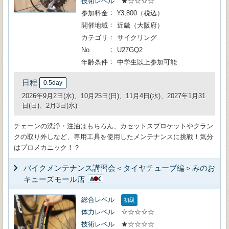
技術レベル
★☆☆☆☆
参加料金
¥3,800（税込）
開催地域
近畿（大阪府）
カテゴリ
サイクリング
No.
U27GQ2
年齢条件
中学生以上参加可能
日程
0.5day
2026年9月2日(水)、10月25日(日)、11月4日(水)、2027年1月31
日(日)、2月3日(水)
チェーンの洗浄・注油はもちろん、カセットスプロケットやクラン
クの取り外しなど、専用工具を使用したメンテナンスに挑戦！気分
はプロメカニック！？
バイクメンテナンス講習会＜タイヤチューブ編＞みのお
キューズモール店
総合レベル
初級
体力レベル
☆☆☆☆☆
技術レベル
★☆☆☆☆