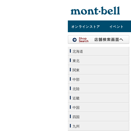
オンライン
ストア
イベント
北海道
東北
関東
中部
北陸
近畿
中国
四国
九州