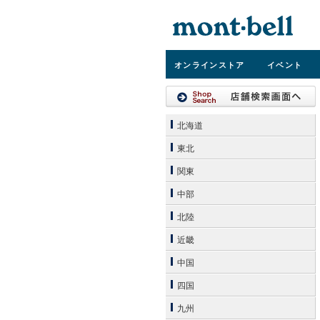
オンライン
ストア
イベント
北海道
東北
関東
中部
北陸
近畿
中国
四国
九州