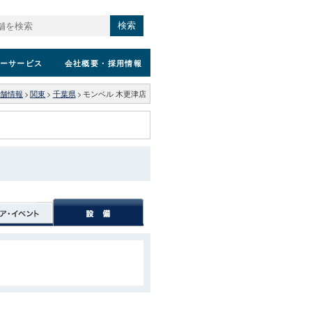
検索
ーサービス
会社概要
・採用情報
舗情報
>
関東
>
千葉県
>
モンベル 木更津店