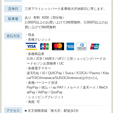
定休日
三井アウトレットパーク多摩南大沢休館日に準じます。
あり 有料: ¥200（30分毎）
駐車場
2,000円以上のお買い上げで2時間無料、3,000円以上のお
買い上げで3時間無料
・現金
支払方法
・各種クレジット
・各種商品券
VJA / JCB / AMEX / UFJ / 三井ショッピングパークカ
ードセゾンお買物券 / UC
・各種電子マネー
楽天Edy / iD / QUICPay / Suica / ICOCA / Pasmo / Kita
ca/TOICA/manaca/SUGOCA/nimoca/はやかけん
・各種バーコード決済
PayPay / d払い / au PAY / メルペイ / 楽天ペイ / WeCh
atPay / AliPay / QuoPay
・ショッピングクレジット
・免税: 可
アクセス
■ 京王相模原線「南大沢」駅徒歩2分