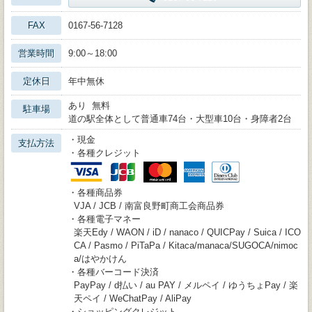
FAX
0167-56-7128
営業時間
9:00～18:00
定休日
年中無休
あり 無料
駐車場
道の駅全体として普通車74台・大型車10台・身障者2台
・現金
支払方法
・各種クレジット
・各種商品券
VJA / JCB / 南富良野町商工会商品券
・各種電子マネー
楽天Edy / WAON / iD / nanaco / QUICPay / Suica / ICO
CA / Pasmo / PiTaPa / Kitaca/manaca/SUGOCA/nimoc
a/はやかけん
・各種バーコード決済
PayPay / d払い / au PAY / メルペイ / ゆうちょPay / 楽
天ペイ / WeChatPay / AliPay
・ショッピングクレジット