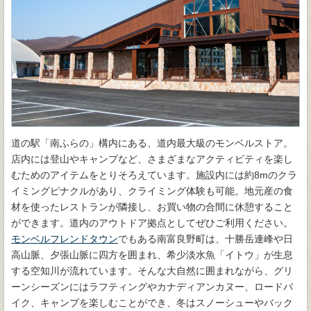
道の駅「南ふらの」構内にある、道内最大級のモンベルストア。
店内には登山やキャンプなど、さまざまなアクティビティを楽し
むためのアイテムをとりそろえています。施設内には約8mのクラ
イミングピナクルがあり、クライミング体験も可能。地元産の食
材を使ったレストランが隣接し、お買い物の合間に休憩すること
ができます。道内のアウトドア拠点としてぜひご利用ください。
モンベルフレンドタウン
でもある南富良野町は、十勝岳連峰や日
高山脈、夕張山脈に四方を囲まれ、希少淡水魚「イトウ」が生息
する空知川が流れています。そんな大自然に囲まれながら、グリ
ーンシーズンにはラフティングやカナディアンカヌー、ロードバ
イク、キャンプを楽しむことができ、冬はスノーシューやバック