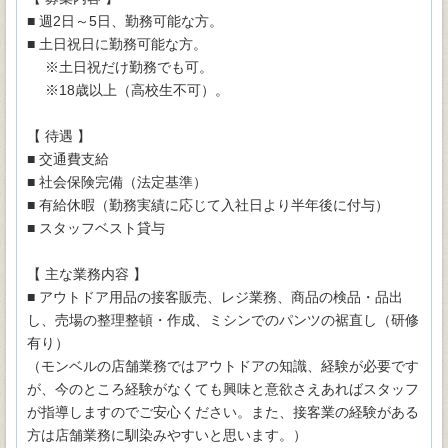
■ 週2日～5日、勤務可能な方。
■ 土日祝日に勤務可能な方。
※土日祝だけ勤務でも可。
※18歳以上（高校生不可）。
【 待遇 】
■ 交通費支給
■ 社会保険完備（法定基準）
■ 有給休暇（勤務実績に応じて入社日より半年後に付与）
■ スタッフベスト貸与
【 主な業務内容 】
■ アウトドア用品の接客販売、レジ業務、商品の検品・品出
し、売場の整理整頓・作成、ミシンでのパンツの裾直し（研修
有り）
（モンベルの店舗業務ではアウトドアの知識、経験が必要です
が、今のところ経験がなくても興味と意欲さえあればスタッフ
が指導しますのでご安心ください。また、接客業の経験がある
方は店舗業務に馴染みやすいと思います。）