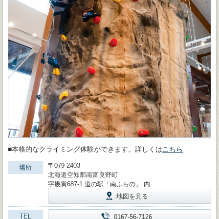
■本格的なクライミング体験ができます。詳しくは
こちら
〒079-2403
場所
北海道空知郡南富良野町
字幾寅687-1 道の駅「南ふらの」 内
地図を見る
TEL
0167-56-7126