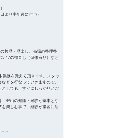
る）
社日より半年後に付与）
品の検品・品出し、売場の整理整
パンツの裾直し（研修有り）など
基本業務を覚えて頂きます。スタッ
会などを行なっていきますので、
たとしても、すぐにしっかりとご
は、登山の知識・経験が基本とな
アを楽しむ事で、経験が接客に活
＞＞＞