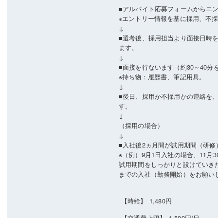
■アルバイト応募フォームからエ
※エントリー情報を基に採用、不
↓
■選考後、採用担当より面接日時
ます。
↓
■面接を行ないます（約30～40分
※持ち物：履歴書、筆記用具。
↓
■後日、採用か不採用かの連絡を
す。
↓
（採用の場合）
↓
■入社後2ヵ月間が試用期間（研修
※（例）9月1日入社の場合、11月
試用期間をしっかりと設けていき
までの入社（勤務開始）をお願い
【時給】
1,480円
【交通費上限】
1,500円/日