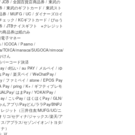
 / JCB / 全国百貨店商品券 / 東武の
券 / 東武のギフトカード / 東武スト
券 / MUFG / UC / ダイナーズロイ
チェック / KCギフトカード / びゅう
券 / JTBナイスギフト ※クレジット
の商品券は紙のみ
種電子マネー
a / ICOCA / Pasmo /
ca/TOICA/manaca/SUGOCA/nimoca/
かけん
種バーコード決済
ay / d払い / au PAY / メルペイ / ゆ
Pay / 楽天ペイ / WeChatPay /
ay / ファミペイ / atone / EPOS Pay
A Pay / pring / K+ / ギフティプレモ
/JALPay/ はまPay / YOKA!Pay /
ay / こいPay / ほくほくPay / GLN/
んアプリ/Payどん/ララPay/BNPJ
レジット（三井住友/MUFG/UC/ニ
オリコ/セディナ/ジャックス/楽天/ア
ス/アプラス/セゾン/イオン/トヨタ/
ィナ）
: 可