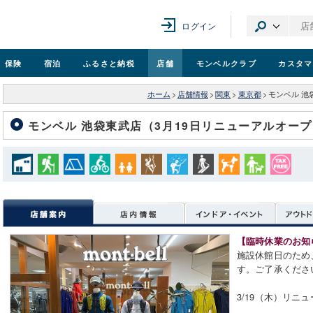
ログイン
保険
宿泊
ふるさと納税
店舗
モンベル
クラブ
カスタマ
ホーム
>
店舗情報
>
関東
>
東京都
>
モンベル 池
モンベル 池袋東武店（3月19日リニューアルオー
【臨時休業のお知
施設休館日のため、
す。ご了承くださ
3/19（木）リニ