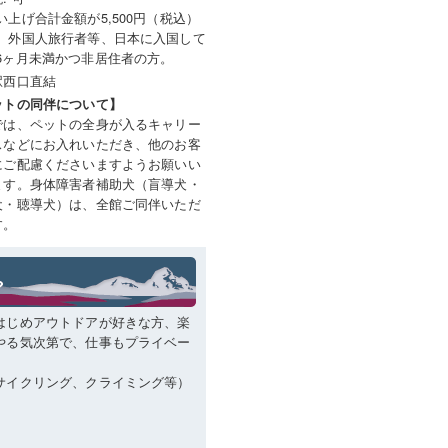
い上げ合計金額が5,500円（税込）
。外国人旅行者等、日本に入国して
6ヶ月未満かつ非居住者の方。
駅西口直結
ットの同伴について】
では、ペットの全身が入るキャリー
スなどにお入れいただき、他のお客
にご配慮くださいますようお願いい
ます。身体障害者補助犬（盲導犬・
犬・聴導犬）は、全館ご同伴いただ
す。
はじめアウトドアが好きな方、楽
やる気次第で、仕事もプライベー
。
サイクリング、クライミング等）