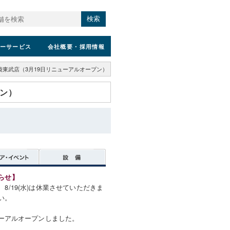
検索
ーサービス
会社概要
・採用情報
袋東武店（3月19日リニューアルオープン）
プン）
らせ】
8/19(水)は休業させていただきま
い。
ューアルオープンしました。