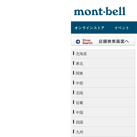
オンライン
ストア
イベント
北海道
東北
関東
中部
北陸
近畿
中国
四国
九州