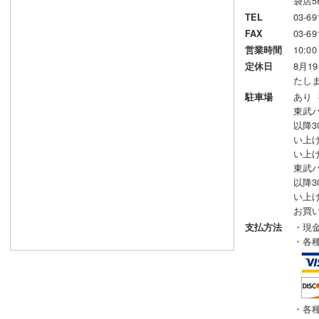
袋店5
03-69
TEL
03-69
FAX
10:00
営業時間
8月1
定休日
たし
あり
駐車場
東武パ
以降3
い上げ
い上
東武パ
以降3
い上げ
お買
・現
支払方法
・各
・各