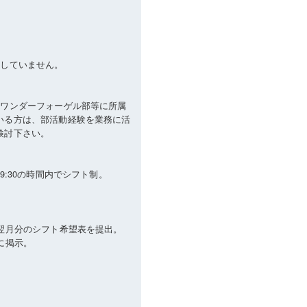
付していません。
、ワンダーフォーゲル部等に所属
いる方は、部活動経験を業務に活
検討下さい。
0:30‐19:30の時間内でシフト制。
に翌月分のシフト希望表を提出。
に掲示。
）