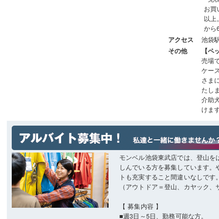
お買
以上
から
池袋
アクセス
その他
【ペ
売場
ケー
さま
たし
介助
けま
モンベル池袋東武店では、登山を
しんでいる方を募集しています。
トも充実すること間違いなしです
（アウトドア＝登山、カヤック、
【 募集内容 】
■週3日～5日、勤務可能な方。