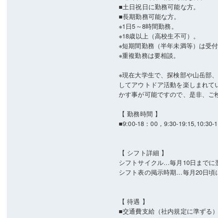
■土日祝日に勤務可能な方。
■長期勤務可能な方。
※1日5～8時間勤務。
※18歳以上（高校生不可）。
※短期間勤務（半年未満等）は受
※重複勤務は要相談。
※現在大学生で、探検部や山岳部
してアウトドア活動を楽しまれて
かす事が可能ですので、是非、ご
【 勤務時間 】
■9:00‐18：00，9:30‐19:15,1
【 シフト詳細 】
シフトサイクル…毎月10日まで
シフト表の掲示時期…毎月20日頃
【 待遇 】
■交通費支給（社内規定に準ずる