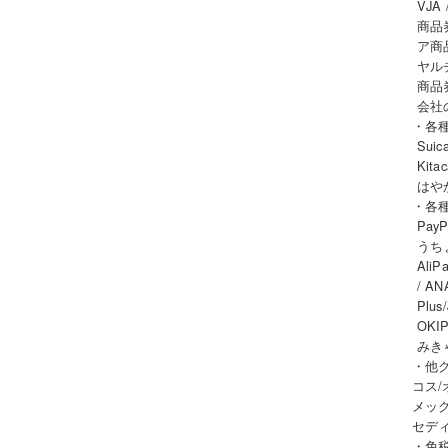
VJA
商品
ア商品
ヤル
商品
会社
・各
Suic
Kita
はや
・各
PayP
うちょ
AliP
/ AN
Plus
OKIP
みきゃ
・他ク
コス/
メック
セデ
・免税