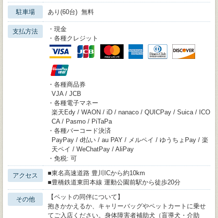
駐車場
あり(60台) 無料
・現金
支払方法
・各種クレジット
・各種商品券
VJA / JCB
・各種電子マネー
楽天Edy / WAON / iD / nanaco / QUICPay / Suica / ICO
CA / Pasmo / PiTaPa
・各種バーコード決済
PayPay / d払い / au PAY / メルペイ / ゆうちょPay / 楽
天ペイ / WeChatPay / AliPay
・免税: 可
■東名高速道路 豊川ICから約10km
アクセス
■豊橋鉄道東田本線 運動公園前駅から徒歩20分
【ペットの同伴について】
その他
抱きかかえるか、キャリーバッグやペットカートに乗せ
てご入店ください。身体障害者補助犬（盲導犬・介助