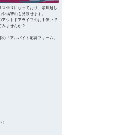
ラス張りになっており、紫川越し
山や福智山も見渡せます。
のアウトドアライフのお手伝いで
てみませんか？
部の「アルバイト応募フォーム」
い！