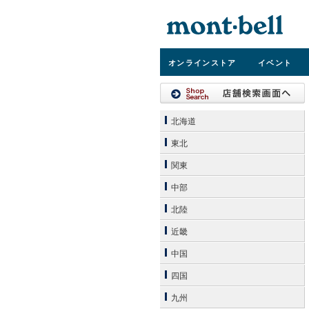
オンライン
ストア
イベント
北海道
東北
関東
中部
北陸
近畿
中国
四国
九州