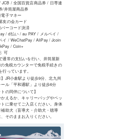
 / JCB / 全国百貨店商品券 / 日専連
券/井筒屋商品券
種電子マネー
屋友の会カード
種バーコード決済
ay / d払い / au PAY / メルペイ /
 / WeChatPay / AliPay / Jcoin
nkPay / Coin+
: 可
で通常の支払いを行い、井筒屋新
階の免税カウンターで免税手続きの
を行っています。
車】JR小倉駅より徒歩9分、北九州
レール「平和通駅」より徒歩6分
ットの同伴について】
かかえるか、キャリーバッグやペッ
ートに乗せてご入店ください。身体
者補助犬（盲導犬・介助犬・聴導
は、そのままお入りください。