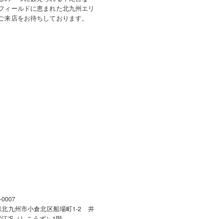
フィールドに恵まれた北九州エリ
ご来店をお待ちしております。
-0007
県北九州市小倉北区船場町1-2 井
江'S（しこうず）1階