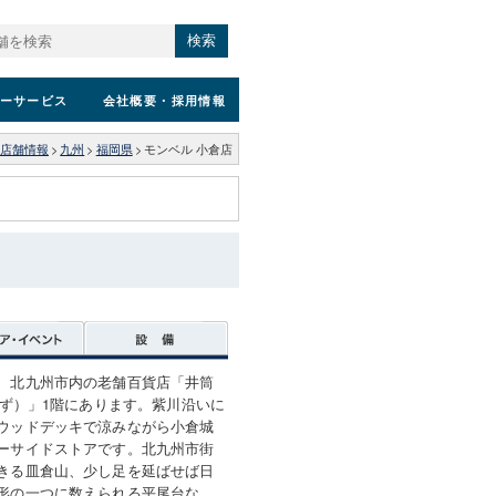
検索
ーサービス
会社概要
・採用情報
店舗情報
>
九州
>
福岡県
>
モンベル 小倉店
、北九州市内の老舗百貨店「井筒
うず）」1階にあります。紫川沿いに
ウッドデッキで涼みながら小倉城
ーサイドストアです。北九州市街
きる皿倉山、少し足を延ばせば日
形の一つに数えられる平尾台な