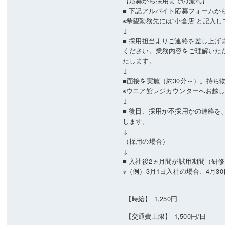
【応募から採用までの流れ】
■ 下記アルバイト応募フォームか
※希望勤務先には“小倉店”と記入
↓
■ 採用担当よりご連絡を差し上げ
ください。業務内容をご理解いた
たします。
↓
■面接を実施（約30分～）。持ち
※ウエア館レジカウンターへお越
↓
■ 後日、採用か不採用かの連絡を
します。
↓
（採用の場合）
↓
■ 入社後2ヵ月間が試用期間（研
※（例）3月1日入社の場合、4月3
【時給】
1,250円
【交通費上限】
1,500円/日