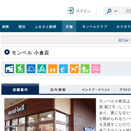
ログイン
保険
宿泊
ふるさと納税
店舗
モンベル
クラブ
カスタマ
ホーム
>
モンベル 小倉店
モンベル小倉店は
屋 紫江'S（しこ
あり、夏になると
を眺められるリバ
を見渡すことので
本三大カルスト地