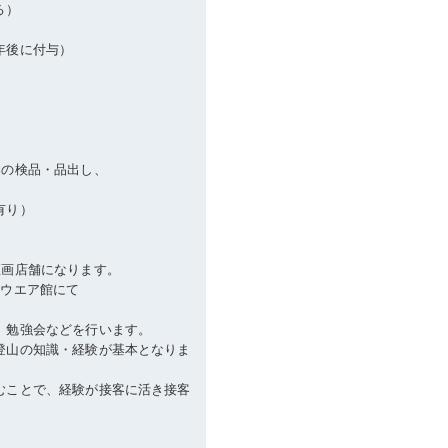
る）
年後に付与）
品の検品・品出し、
、
有り）
区画店舗になります。
にウエア館にて
、勉強会などを行います。
登山の知識・経験が基本となりま
むことで、経験が接客に活き接客