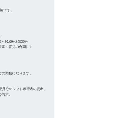
可能です。
制
0～16:00/休憩30分
し（家事・育児の合間に）
までの勤務になります。
に翌月分のシフト希望表の提出。
の掲示。
）