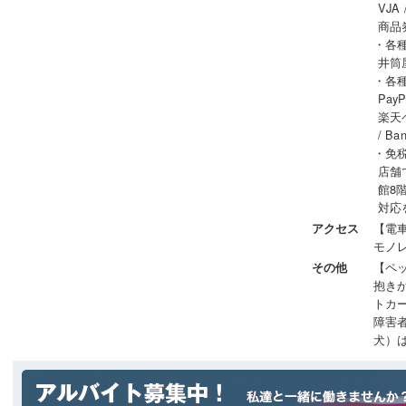
VJA
商品
・各
井筒
・各
PayP
楽天ペイ
/ Ba
・免税
店舗
館8
対応
【電
アクセス
モノ
【ペ
その他
抱き
トカ
障害
犬）