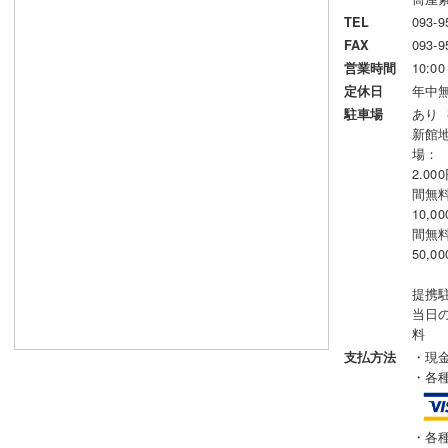
093-9
TEL
093-9
FAX
10:00
営業時間
年中
定休日
あり
駐車場
新館
場：
2.0
間無料
10,
間無料
50,
提携
当日の
料
・現
支払方法
・各
・各