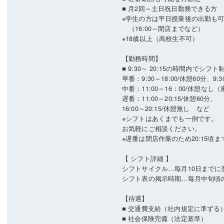
■ 月2回～土日祝日勤務できる方
※学生の方は平日授業後の出勤も
（16:00～閉店までなど）
※18歳以上（高校生不可）
【勤務時間】
■ 9:30～ 20:15の時間内でシフト
早番：9:30～18:00/休憩60分、9:3
中番：11:00～16：00/休憩な
遅番：11:00～20:15/休憩60分、
16:00～20:15/休憩無し など
※シフトはあくまでも一例です。
お気軽にご相談ください。
※遅番は閉店作業のため20:15頃
【 シフト詳細 】
シフトサイクル…毎月10日まで
シフト表の掲示時期…毎月中旬頃
【待遇】
■ 交通費支給（社内規定に準ずる
■ 社会保険完備（法定基準）