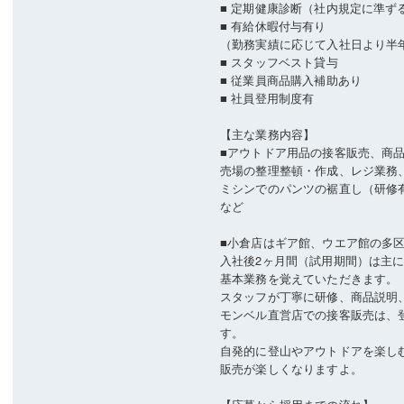
■ 定期健康診断（社内規定に準ず
■ 有給休暇付与有り
（勤務実績に応じて入社日より半
■ スタッフベスト貸与
■ 従業員商品購入補助あり
■ 社員登用制度有
【主な業務内容】
■アウトドア用品の接客販売、商
売場の整理整頓・作成、レジ業務
ミシンでのパンツの裾直し（研修
など
■小倉店はギア館、ウエア館の多
入社後2ヶ月間（試用期間）は主
基本業務を覚えていただきます。
スタッフが丁寧に研修、商品説明
モンベル直営店での接客販売は、
す。
自発的に登山やアウトドアを楽し
販売が楽しくなりますよ。