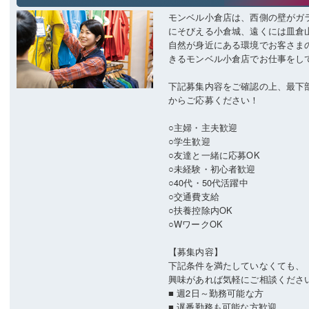
モンベル小倉店は、西側の壁がガ
にそびえる小倉城、遠くには皿倉
自然が身近にある環境でお客さま
きるモンベル小倉店でお仕事をし
下記募集内容をご確認の上、最下
からご応募ください！
○主婦・主夫歓迎
○学生歓迎
○友達と一緒に応募OK
○未経験・初心者歓迎
○40代・50代活躍中
○交通費支給
○扶養控除内OK
○WワークOK
【募集内容】
下記条件を満たしていなくても、
興味があれば気軽にご相談くださ
■ 週2日～勤務可能な方
■ 遅番勤務も可能な方歓迎