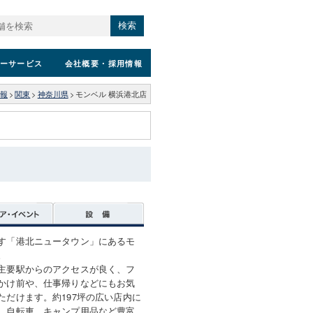
検索
ーサービス
会社概要
・採用情報
報
>
関東
>
神奈川県
>
モンベル 横浜港北店
す「港北ニュータウン」にあるモ
。
主要駅からのアクセスが良く、フ
かけ前や、仕事帰りなどにもお気
ただけます。約197坪の広い店内に
、自転車、キャンプ用品など豊富