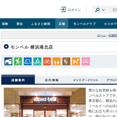
ログイン
保険
宿泊
ふるさと納税
店舗
モンベル
クラブ
カスタマ
ホーム
>
店舗情
モンベル 横浜港北店
豊かな自然林を残
ンベルストアです
東京都心、横浜の
ィールドへのお出
軽にお立ち寄りい
は、登山をはじめ