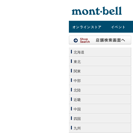
オンライン
ストア
イベント
北海道
東北
関東
中部
北陸
近畿
中国
四国
九州