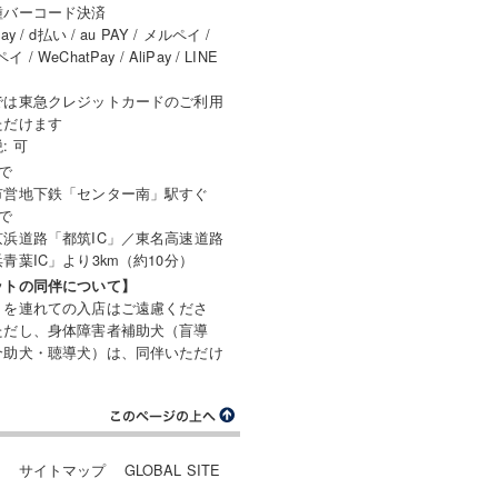
種バーコード決済
ay / d払い / au PAY / メルペイ /
 / WeChatPay / AliPay / LINE
では東急クレジットカードのご利用
ただけます
: 可
で
市営地下鉄「センター南」駅すぐ
で
京浜道路「都筑IC」／東名高速道路
青葉IC」より3km（約10分）
ットの同伴について】
トを連れての入店はご遠慮くださ
ただし、身体障害者補助犬（盲導
介助犬・聴導犬）は、同伴いただけ
。
ー
サイトマップ
GLOBAL SITE