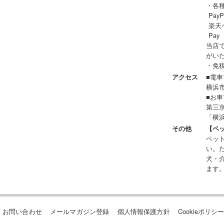
・各
PayP
楽天ペイ
Pay
当店
がい
・免税
■電車
アクセス
横浜
■お車
第三
「横浜
その他
【ペ
ペッ
い。
犬・
ます
お問い合わせ
メールマガジン登録
個人情報保護方針
Cookieポリシ