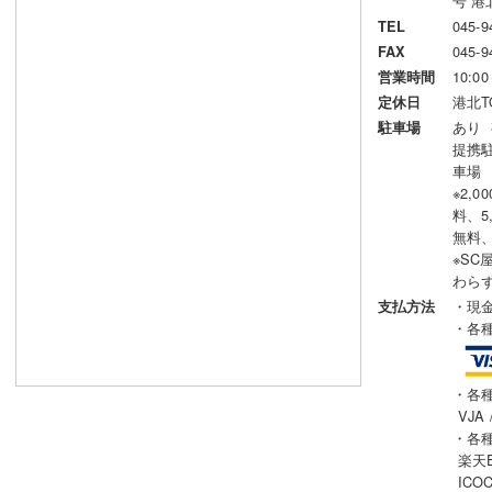
号 港北
045-9
TEL
045-9
FAX
10:00
営業時間
港北T
定休日
あり 
駐車場
提携駐
車場
※2,
料、5
無料、
※S
わら
・現
支払方法
・各
・各
VJA 
・各
楽天Ed
ICOC