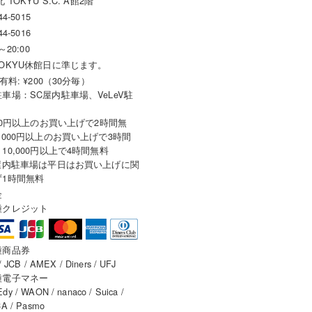
 TOKYU S.C. A館2階
44-5015
44-5016
～20:00
OKYU休館日に準じます。
有料: ¥200（30分毎）
車場：SC屋内駐車場、VeLeV駐
000円以上のお買い上げで2時間無
,000円以上のお買い上げで3時間
10,000円以上で4時間無料
C屋内駐車場は平日はお買い上げに関
ず1時間無料
金
種クレジット
種商品券
/ JCB / AMEX / Diners / UFJ
種電子マネー
y / WAON / nanaco / Suica /
A / Pasmo