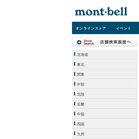
オンライン
ストア
イベント
北海道
東北
関東
中部
北陸
近畿
中国
四国
九州