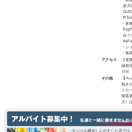
楽天Ed
QUIC
PiTa
・各
PayP
ゆうち
AliP
・シ
・免税
【電
アクセス
線相
15
その他
【ペ
抱き
トカ
障害
犬）
モンベル横浜しんやました店では