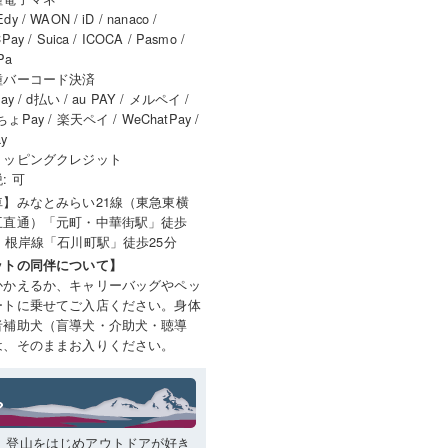
y / WAON / iD / nanaco /
Pay / Suica / ICOCA / Pasmo /
Pa
種バーコード決済
ay / d払い / au PAY / メルペイ /
ょPay / 楽天ペイ / WeChatPay /
ay
ョッピングクレジット
: 可
車】みなとみらい21線（東急東横
互直通）「元町・中華街駅」徒歩
分 根岸線「石川町駅」徒歩25分
ットの同伴について】
かかえるか、キャリーバッグやペッ
ートに乗せてご入店ください。身体
者補助犬（盲導犬・介助犬・聴導
は、そのままお入りください。
、登山をはじめアウトドアが好き