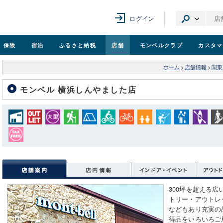
ログイン
保険
宿泊
ふるさと納税
店舗
モンベル
クラブ
カスタマ
ホーム
>
店舗情報
>
関東
モンベル 横浜しんやました店
300坪を超える
トリー・アウトレ
などもあり充実の
得品をいろいろご