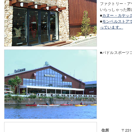
ファクトリー・ア
いらっしゃった際
■
カヌー・カヤッ
■
モンベルストア
っています。
■パドルスポーツ
〒231
住所