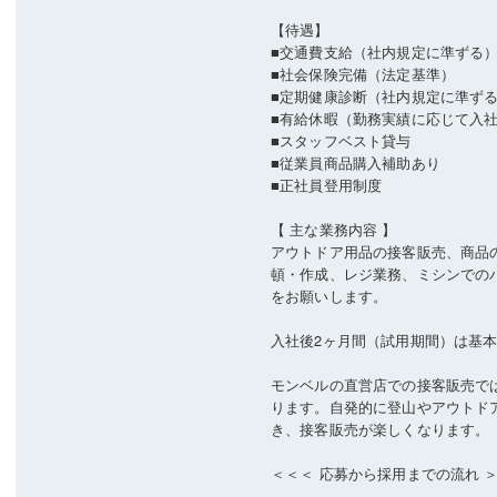
【待遇】
■交通費支給（社内規定に準ずる
■社会保険完備（法定基準）
■定期健康診断（社内規定に準ず
■有給休暇（勤務実績に応じて入
■スタッフベスト貸与
■従業員商品購入補助あり
■正社員登用制度
【 主な業務内容 】
アウトドア用品の接客販売、商品
頓・作成、レジ業務、ミシンでの
をお願いします。
入社後2ヶ月間（試用期間）は基
モンベルの直営店での接客販売で
ります。自発的に登山やアウトド
き、接客販売が楽しくなります。
＜＜＜ 応募から採用までの流れ 