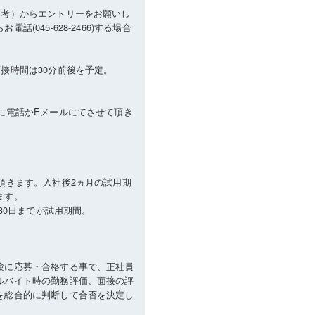
選考）からエントリーをお願いし
(045-628-2466)する場合
接時間は30分前後を予定。
に電話かEメールにてさせて頂き
頂きます。入社後2ヵ月の試用期
ます。
月30日までが試用期間。
＞
験に応募・合格する事で、正社員
ルバイト時の勤務評価、面接の評
を総合的に判断して合否を決定し