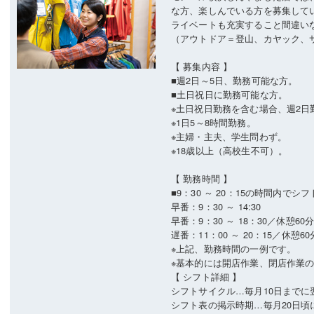
な方、楽しんでいる方を募集して
ライベートも充実すること間違い
（アウトドア＝登山、カヤック、
【 募集内容 】
■週2日～5日、勤務可能な方。
■土日祝日に勤務可能な方。
※土日祝日勤務を含む場合、週2日
※1日5～8時間勤務。
※主婦・主夫、学生問わず。
※18歳以上（高校生不可）。
【 勤務時間 】
■9：30 ～ 20：15の時間内でシ
早番：9：30 ～ 14:30
早番：9：30 ～ 18：30／休憩60
遅番：11：00 ～ 20：15／休憩60
※上記、勤務時間の一例です。
※基本的には開店作業、閉店作業
【 シフト詳細 】
シフトサイクル…毎月10日まで
シフト表の掲示時期…毎月20日頃