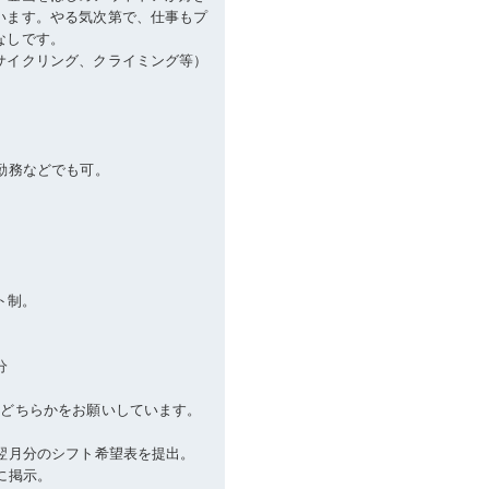
います。やる気次第で、仕事もプ
なしです。
サイクリング、クライミング等）
勤務などでも可。
フト制。
分
分
のどちらかをお願いしています。
に翌月分のシフト希望表を提出。
に掲示。