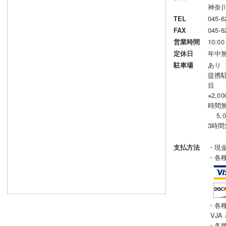
神奈川
045-6
TEL
045-6
FAX
10:00
営業時間
年中
定休日
あり 
駐車場
提携
目
※2,
時間
5,
3時間
・現
支払方法
・各
・各
VJA 
・各