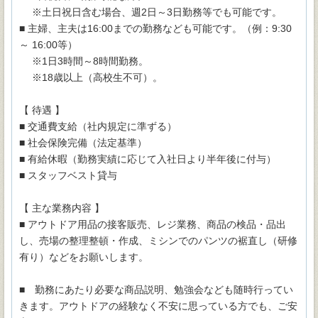
※土日祝日含む場合、週2日～3日勤務等でも可能です。
■ 主婦、主夫は16:00までの勤務なども可能です。（例：9:30
～ 16:00等）
※1日3時間～8時間勤務。
※18歳以上（高校生不可）。
【 待遇 】
■ 交通費支給（社内規定に準ずる）
■ 社会保険完備（法定基準）
■ 有給休暇（勤務実績に応じて入社日より半年後に付与）
■ スタッフベスト貸与
【 主な業務内容 】
■ アウトドア用品の接客販売、レジ業務、商品の検品・品出
し、売場の整理整頓・作成、ミシンでのパンツの裾直し（研修
有り）などをお願いします。
■ 勤務にあたり必要な商品説明、勉強会なども随時行ってい
きます。アウトドアの経験なく不安に思っている方でも、ご安