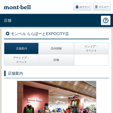
メニュー
ログイン
店舗
モンベル ららぽーとEXPOCITY店
インドア・
店舗案内
店内情報
イベント
アウトドア・
設備
イベント
店舗案内