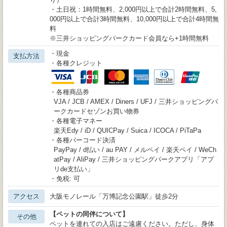
・土日祝：1時間無料、2,000円以上で合計2時間無料、5,
000円以上で合計3時間無料、10,000円以上で合計4時間無
料
※三井ショッピングパークカード会員なら+1時間無料
・現金
支払方法
・各種クレジット
・各種商品券
VJA / JCB / AMEX / Diners / UFJ / 三井ショッピングパ
ークカードセゾンお買い物券
・各種電子マネー
楽天Edy / iD / QUICPay / Suica / ICOCA / PiTaPa
・各種バーコード決済
PayPay / d払い / au PAY / メルペイ / 楽天ペイ / WeCh
atPay / AliPay / 三井ショッピングパークアプリ「アプ
リde支払い」
・免税: 可
アクセス
大阪モノレール「万博記念公園駅」徒歩2分
【ペットの同伴について】
その他
ペットを連れての入店はご遠慮ください。ただし、身体