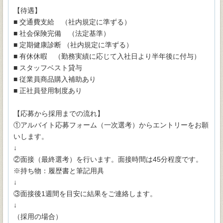
【待遇】
■ 交通費支給 （社内規定に準ずる）
■ 社会保険完備 （法定基準）
■ 定期健康診断 （社内規定に準ずる）
■ 有休休暇 （勤務実績に応じて入社日より半年後に付与）
■ スタッフベスト貸与
■ 従業員商品購入補助あり
■ 正社員登用制度あり
【応募から採用までの流れ】
①アルバイト応募フォーム（一次選考）からエントリーをお願
いします。
↓
②面接（最終選考）を行います。面接時間は45分程度です。
※持ち物：履歴書と筆記用具
↓
③面接後1週間を目安に結果をご連絡します。
↓
（採用の場合）