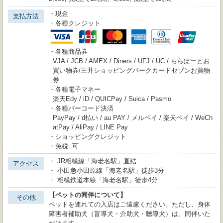
・現金
支払方法
・各種クレジット
・各種商品券
VJA / JCB / AMEX / Diners / UFJ / UC / ららぽーとお
買い物券/三井ショッピングパークカードセゾンお買物
券
・各種電子マネー
楽天Edy / iD / QUICPay / Suica / Pasmo
・各種バーコード決済
PayPay / d払い / au PAY / メルペイ / 楽天ペイ / WeCh
atPay / AliPay / LINE Pay
・ショッピングクレジット
・免税: 可
・ JR相模線「海老名駅」直結
アクセス
・ 小田急小田原線「海老名駅」徒歩3分
・ 相模鉄道本線「海老名駅」徒歩4分
【ペットの同伴について】
その他
ペットを連れての入店はご遠慮ください。ただし、身体
障害者補助犬（盲導犬・介助犬・聴導犬）は、同伴いた