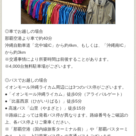
◎車でお越しの場合
那覇空港より車で約40分
沖縄自動車道「北中城IC」から約4km、もしくは、「沖縄南IC」
から約3km
※交通事情により所要時間は前後することがあります。
※4,000台無料駐車場がございます。
◎バスでお越しの場合
イオンモール沖縄ライカム周辺には3つのバス停がございます。
●「イオンモール沖縄ライカム」徒歩0分（アライバルゲート）
●「比嘉西原（ひがいりばる）」徒歩5分
● 高速バス「山里（やまざと）」徒歩15分
※路線によっては発着バス停が異なります。路線番号をご確認の
上、各バス停よりご乗車ください。
※「那覇空港（国内線旅客ターミナル前）」や「那覇バスターミ