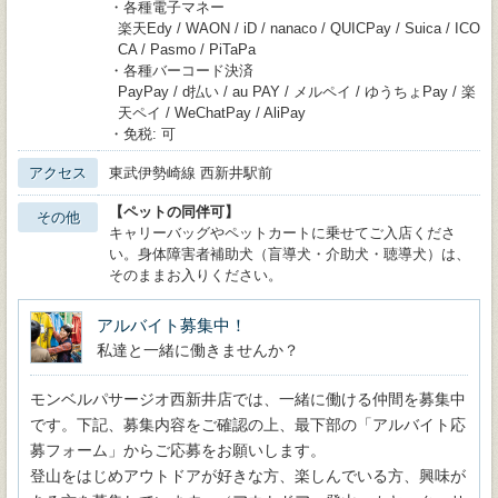
・各種電子マネー
楽天Edy / WAON / iD / nanaco / QUICPay / Suica / ICO
CA / Pasmo / PiTaPa
・各種バーコード決済
PayPay / d払い / au PAY / メルペイ / ゆうちょPay / 楽
天ペイ / WeChatPay / AliPay
・免税: 可
アクセス
東武伊勢崎線 西新井駅前
【ペットの同伴可】
その他
キャリーバッグやペットカートに乗せてご入店くださ
い。身体障害者補助犬（盲導犬・介助犬・聴導犬）は、
そのままお入りください。
アルバイト募集中！
私達と一緒に働きませんか？
モンベルパサージオ西新井店では、一緒に働ける仲間を募集中
です。下記、募集内容をご確認の上、最下部の「アルバイト応
募フォーム」からご応募をお願いします。
登山をはじめアウトドアが好きな方、楽しんでいる方、興味が