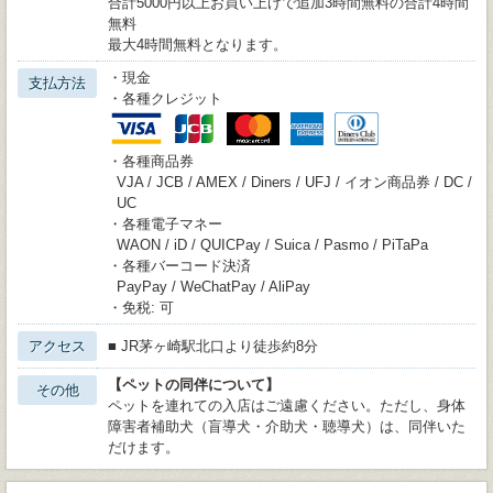
合計5000円以上お買い上げで追加3時間無料の合計4時間
無料
最大4時間無料となります。
・現金
支払方法
・各種クレジット
・各種商品券
VJA / JCB / AMEX / Diners / UFJ / イオン商品券 / DC /
UC
・各種電子マネー
WAON / iD / QUICPay / Suica / Pasmo / PiTaPa
・各種バーコード決済
PayPay / WeChatPay / AliPay
・免税: 可
アクセス
■ JR茅ヶ崎駅北口より徒歩約8分
【ペットの同伴について】
その他
ペットを連れての入店はご遠慮ください。ただし、身体
障害者補助犬（盲導犬・介助犬・聴導犬）は、同伴いた
だけます。