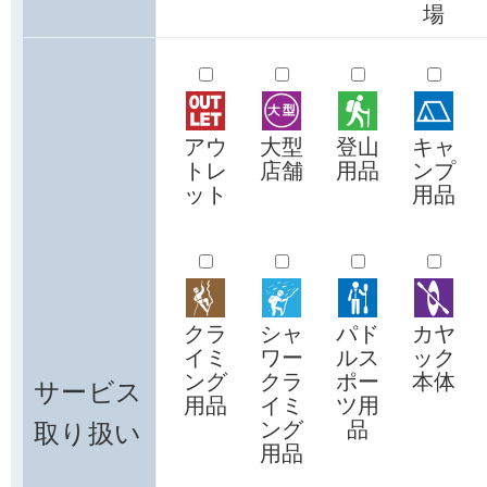
場
アウ
大型
登山
キャ
トレ
店舗
用品
ンプ
ット
用品
クラ
シャ
パド
カヤ
イミ
ワー
ルス
ック
ング
クラ
ポー
本体
サービス
用品
イミ
ツ用
取り扱い
ング
品
用品