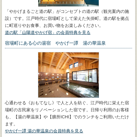
「やかげまるごと道の駅」がコンセプトの道の駅（観光案内の施
設）です。江戸時代に宿場町として栄えた矢掛町。道の駅を拠点
に町巡りやお食事、お買い物をお楽しみください。
道の駅「山陽道やかげ宿」の会員特典を見る
宿場町にある心の湯宿 やかげ一譚 湯の華温泉
心通わせる《おもてなし》で人と人を紡ぐ、江戸時代に栄えた宿
場町の古民家をリノベーションした宿です。日帰り利用のお客様
も、【湯の華温泉】や【膳所ICHI】でのランチをご利用いただけ
ます。
やかげ一譚 湯の華温泉の会員特典を見る