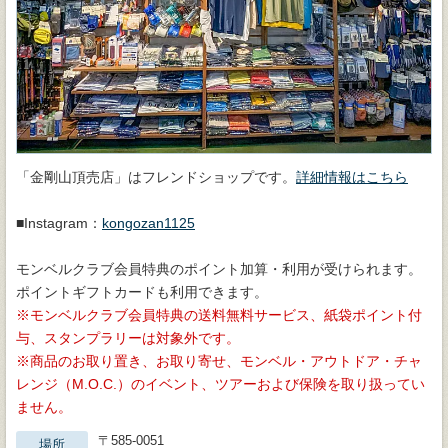
「金剛山頂売店」はフレンドショップです。
詳細情報はこちら
■Instagram：
kongozan1125
モンベルクラブ会員特典のポイント加算・利用が受けられます。
ポイントギフトカードも利用できます。
モンベルクラブ会員特典の送料無料サービス、紙袋ポイント付
与、スタンプラリーは対象外です。
商品のお取り置き、お取り寄せ、モンベル・アウトドア・チャ
レンジ（M.O.C.）のイベント、ツアーおよび保険を取り扱ってい
ません。
〒585-0051
場所