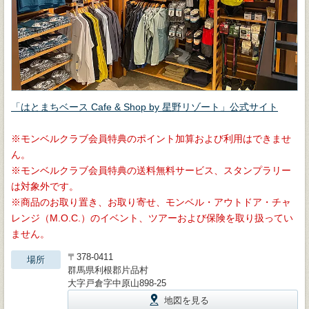
「はとまちベース Cafe & Shop by 星野リゾート」公式サイト
モンベルクラブ会員特典のポイント加算および利用はできませ
ん。
モンベルクラブ会員特典の送料無料サービス、スタンプラリー
は対象外です。
商品のお取り置き、お取り寄せ、モンベル・アウトドア・チャ
レンジ（M.O.C.）のイベント、ツアーおよび保険を取り扱ってい
ません。
〒378-0411
場所
群馬県利根郡片品村
大字戸倉字中原山898-25
地図を見る