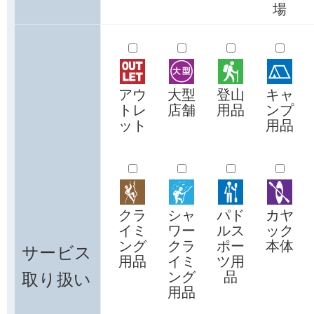
場
アウ
大型
登山
キャ
トレ
店舗
用品
ンプ
ット
用品
クラ
シャ
パド
カヤ
イミ
ワー
ルス
ック
ング
クラ
ポー
本体
サービス
用品
イミ
ツ用
取り扱い
ング
品
用品